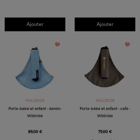
Ajouter
Ajouter
favorite_border
favorite_border
WILDRIDE
WILDRIDE
Porte-bébé et enfant - denim-
Porte-bébé et enfant - café -
Wildride
Wildride
Prix
Prix
89,00 €
79,00 €