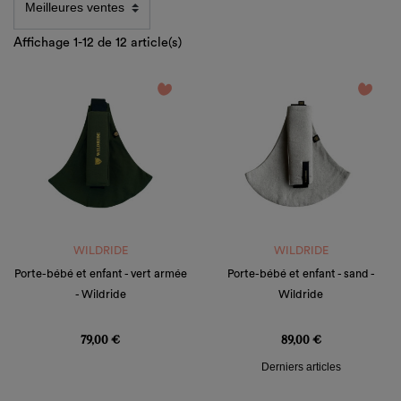
Affichage 1-12 de 12 article(s)
favorite_border
favorite_border
WILDRIDE
WILDRIDE
Porte-bébé et enfant - vert armée
Porte-bébé et enfant - sand -
- Wildride
Wildride
Prix
Prix
79,00 €
89,00 €
Derniers articles