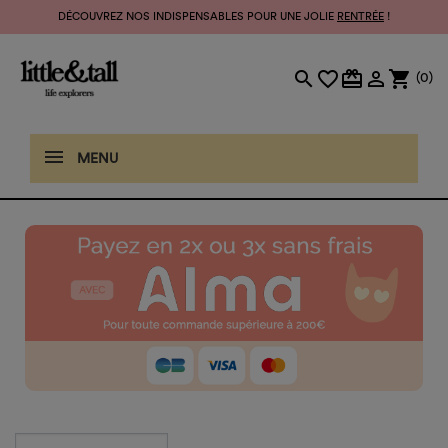
DÉCOUVREZ NOS INDISPENSABLES POUR UNE JOLIE
RENTRÉE
!
search
favorite_border
card_giftcard

shopping_cart
(0)
MENU