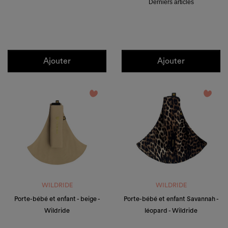
Derniers articles
Ajouter
Ajouter
favorite_border
favorite_border
WILDRIDE
WILDRIDE
Porte-bébé et enfant - beige -
Porte-bébé et enfant Savannah -
Wildride
léopard - Wildride
Prix
Prix