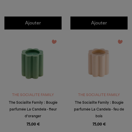
Ajouter
Ajouter
favorite_border
favorite_border
THE SOCIALITE FAMILY
THE SOCIALITE FAMILY
The Socialite Family : Bougie
The Socialite Family : Bougie
parfumée La Candela - fleur
parfumée La Candela - feu de
d'oranger
bois
Prix
Prix
75,00 €
75,00 €