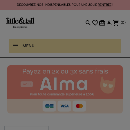
DÉCOUVREZ NOS INDISPENSABLES POUR UNE JOLIE
RENTRÉE
!
search
favorite_border
card_giftcard

shopping_cart
(0)
MENU