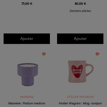
75,00 €
80,00 €
Derniers articles
Ajouter
Ajouter
favorite_border
favorite_border
MAMENE
ATELIER WAGRAM
Mamène : Podium medium
Atelier Wagram : Mug - bonjour