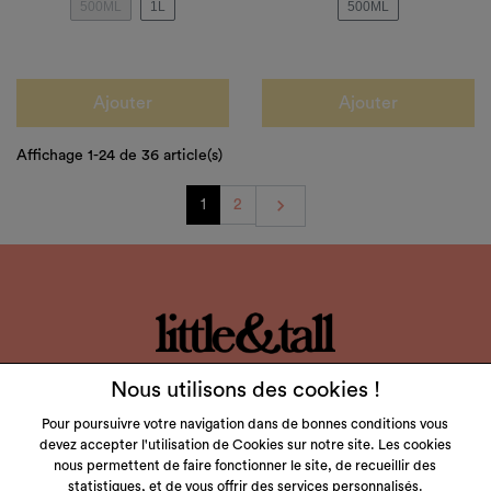
500ML
1L
500ML
Ajouter
Ajouter
Affichage 1-24 de 36 article(s)
Suivant

1
2
LITTLE & TALL
Nous utilisons des cookies !
SERVICE CLIENT
Pour poursuivre votre navigation dans de bonnes conditions vous
devez accepter l'utilisation de Cookies sur notre site. Les cookies
NOS MARQUES
nous permettent de faire fonctionner le site, de recueillir des
statistiques, et de vous offrir des services personnalisés.