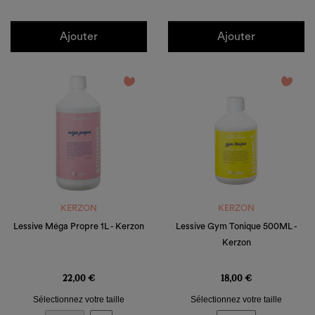
Ajouter
Ajouter
favorite_border
favorite_border
KERZON
KERZON
Lessive Méga Propre 1L - Kerzon
Lessive Gym Tonique 500ML -
Kerzon
Prix
Prix
22,00 €
18,00 €
Sélectionnez votre taille
Sélectionnez votre taille