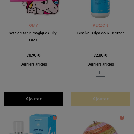
OMY
KERZON
Sets de table magiques - lily -
Lessive - Giga doux - Kerzon
OMY
Prix
Prix
20,90 €
22,00 €
Derniers articles
Derniers articles
1L
Ajouter
Ajouter
favorite_border
favorite_border