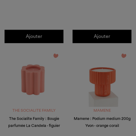
Ajouter
Ajouter
favorite_border
favorite_border
THE SOCIALITE FAMILY
MAMENE
The Socialite Family : Bougie
Mamene : Podium medium 200g
parfumée La Candela - figuier
Yvon - orange corail
Prix
Prix