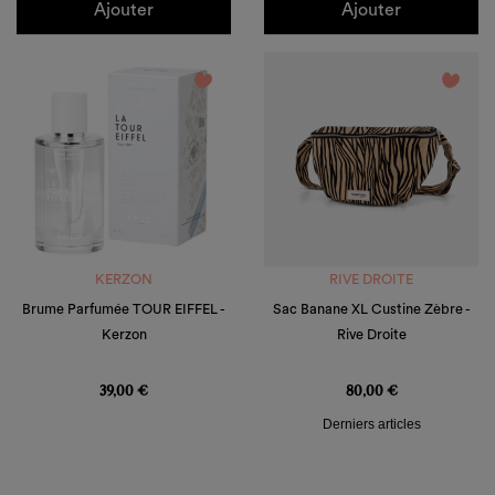
Ajouter
Ajouter
favorite_border
favorite_border
KERZON
RIVE DROITE
Brume Parfumée TOUR EIFFEL -
Sac Banane XL Custine Zèbre -
Kerzon
Rive Droite
Prix
Prix
39,00 €
80,00 €
Derniers articles