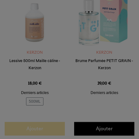
KERZON
KERZON
Lessive 500ml Maille câline -
Brume Parfumée PETIT GRAIN -
Kerzon
Kerzon
Prix
Prix
18,00 €
39,00 €
Derniers articles
Derniers articles
500ML
Ajouter
Ajouter