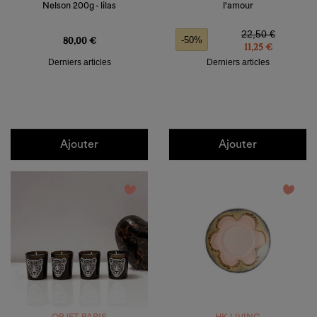
Nelson 200g - lilas
l'amour
Prix
Prix de base
Prix
22,50 €
80,00 €
-50%
11,25 €
Derniers articles
Derniers articles
Ajouter
Ajouter
favorite_border
favorite_border