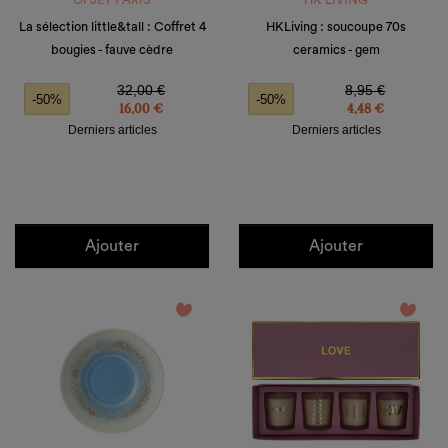
OPJET PARIS
HK LIVING
La sélection little&tall : Coffret 4
HKLiving : soucoupe 70s
bougies - fauve cèdre
ceramics - gem
Prix de base
Prix
Prix de base
Prix
32,00 €
8,95 €
-50%
-50%
16,00 €
4,48 €
Derniers articles
Derniers articles
Ajouter
Ajouter
favorite_border
favorite_border