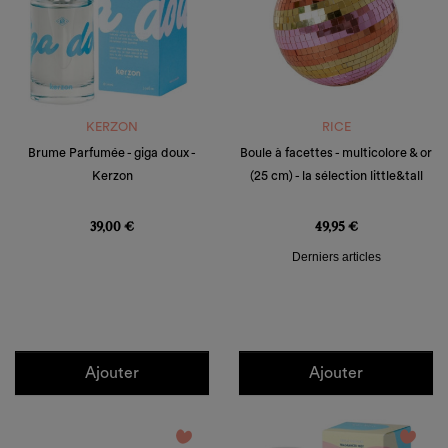
KERZON
RICE
Brume Parfumée - giga doux -
Boule à facettes - multicolore & or
Kerzon
(25 cm) - la sélection little&tall
Prix
Prix
39,00 €
49,95 €
Derniers articles
Ajouter
Ajouter
favorite_border
favorite_border