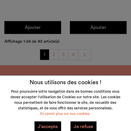
Ajouter
Ajouter
Affichage 1-24 de 93 article(s)
Suivant

1
2
3
4
Nous utilisons des cookies !
Pour poursuivre votre navigation dans de bonnes conditions vous
devez accepter l'utilisation de Cookies sur notre site. Les cookies
LITTLE & TALL
nous permettent de faire fonctionner le site, de recueillir des
statistiques, et de vous offrir des services personnalisés.
SERVICE CLIENT
En savoir plus sur nos cookies.
NOS MARQUES
J'accepte
Je refuse