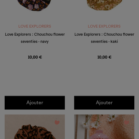
LOVE EXPLORERS
LOVE EXPLORERS
Love Explorers : Chouchou flower
Love Explorers : Chouchou flower
seventies - navy
seventies - kaki
Prix
Prix
10,00 €
10,00 €
Ajouter
Ajouter
favorite_border
favorite_border