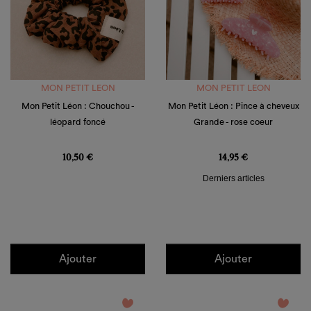
MON PETIT LEON
MON PETIT LEON
Mon Petit Léon : Chouchou -
Mon Petit Léon : Pince à cheveux
léopard foncé
Grande - rose coeur
Prix
Prix
10,50 €
14,95 €
Derniers articles
Ajouter
Ajouter
favorite_border
favorite_border