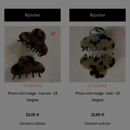
Ajouter
Ajouter
favorite_border
favorite_border
23 DEGRES
23 DEGRES
Pince mini nuage - marron - 23
Pince mini nuage - kaki - 23
Degrés
Degrés
Prix
Prix
22,00 €
22,00 €
Derniers articles
Derniers articles