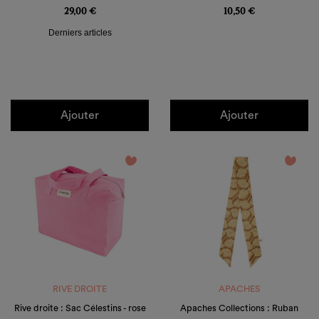
29,00 €
10,50 €
Derniers articles
Ajouter
Ajouter
favorite_border
favorite_border
RIVE DROITE
APACHES
Rive droite : Sac Célestins - rose
Apaches Collections : Ruban