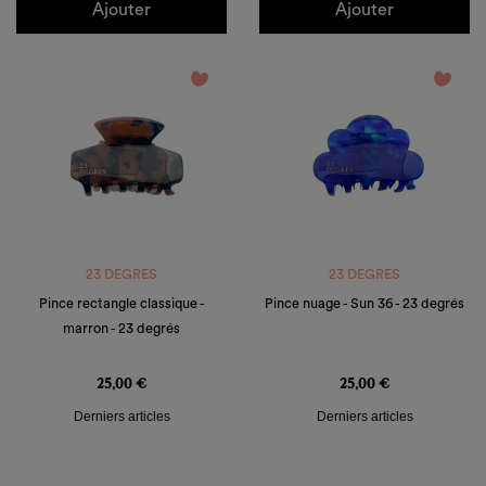
Ajouter
Ajouter
favorite_border
favorite_border
23 DEGRES
23 DEGRES
Pince rectangle classique -
Pince nuage - Sun 36 - 23 degrés
marron - 23 degrés
Prix
Prix
25,00 €
25,00 €
Derniers articles
Derniers articles