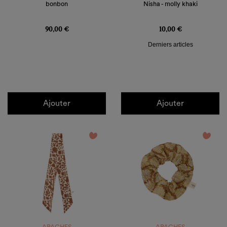
bonbon
Nisha - molly khaki
Prix
Prix
90,00 €
10,00 €
Derniers articles
Ajouter
Ajouter
favorite_border
favorite_border