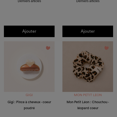
Derniers articles
Derniers articles
Ajouter
Ajouter
favorite_border
favorite_border
GIGI
MON PETIT LEON
Gigi : Pince à cheveux - coeur
Mon Petit Léon : Chouchou -
poudré
léopard coeur
Prix
Prix