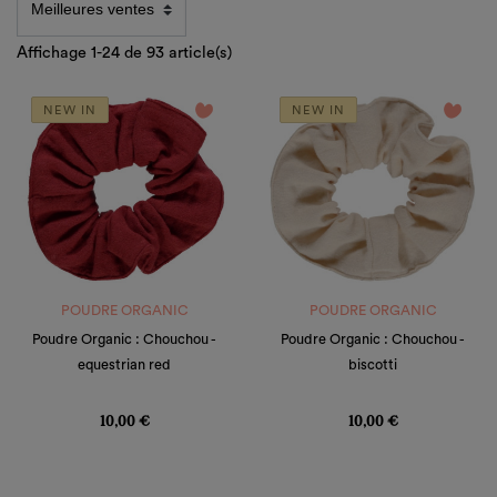
Affichage 1-24 de 93 article(s)
favorite_border
favorite_border
NEW IN
NEW IN
POUDRE ORGANIC
POUDRE ORGANIC
Poudre Organic : Chouchou -
Poudre Organic : Chouchou -
equestrian red
biscotti
Prix
Prix
10,00 €
10,00 €