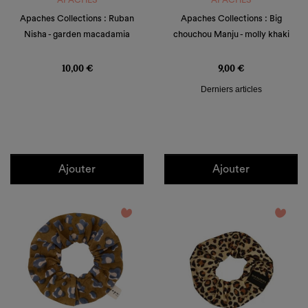
APACHES
APACHES
Apaches Collections : Ruban
Apaches Collections : Big
Nisha - garden macadamia
chouchou Manju - molly khaki
Prix
Prix
10,00 €
9,00 €
Derniers articles
Ajouter
Ajouter
favorite_border
favorite_border