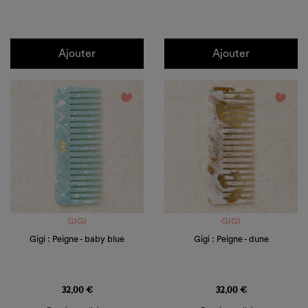
Ajouter
Ajouter
favorite_border
favorite_border
GIGI
GIGI
Gigi : Peigne - baby blue
Gigi : Peigne - dune
Prix
Prix
32,00 €
32,00 €