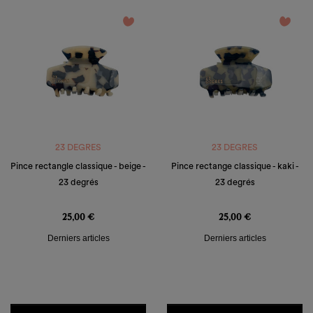
favorite_border
favorite_border
23 DEGRES
23 DEGRES
Pince rectangle classique - beige -
Pince rectange classique - kaki -
23 degrés
23 degrés
Prix
Prix
25,00 €
25,00 €
Derniers articles
Derniers articles