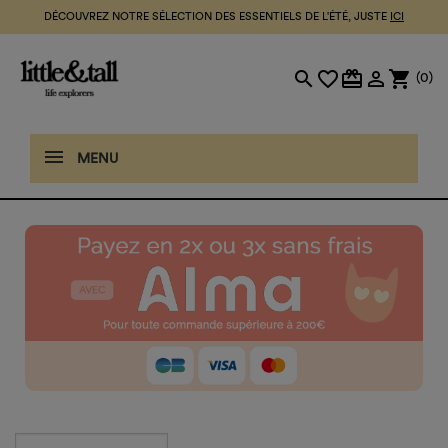
DÉCOUVREZ NOTRE SÉLECTION DES ESSENTIELS DE L'ÉTÉ, JUSTE
ICI
search
favorite_border
card_giftcard

shopping_cart
(0)
MENU