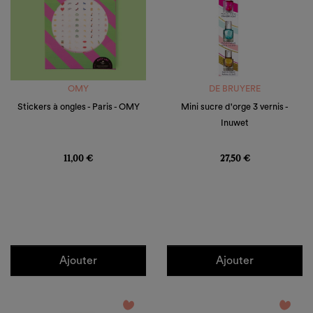
OMY
DE BRUYERE
Stickers à ongles - Paris - OMY
Mini sucre d'orge 3 vernis -
Inuwet
Prix
Prix
11,00 €
27,50 €
Ajouter
Ajouter
favorite_border
favorite_border