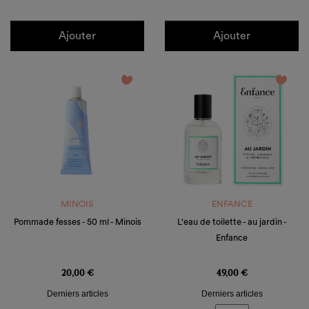
Ajouter
Ajouter
favorite_border
favorite_border
MINOIS
ENFANCE
Pommade fesses - 50 ml - Minois
L'eau de toilette - au jardin -
Enfance
Prix
Prix
20,00 €
49,00 €
Derniers articles
Derniers articles