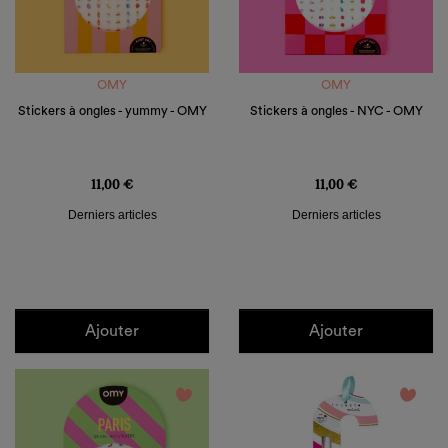
OMY
OMY
Stickers à ongles - yummy - OMY
Stickers à ongles - NYC - OMY
Prix
Prix
11,00 €
11,00 €
Derniers articles
Derniers articles
Ajouter
Ajouter
favorite_border
favorite_border