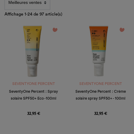
Affichage 1-24 de 97 article(s)
favorite_border
favorite_border
SEVENTYONE PERCENT
SEVENTYONE PERCENT
SeventyOne Percent : Spray
SeventyOne Percent : Crème
solaire SPF50+ Eco -100ml
solaire spray SPF50+ - 100ml
Prix
Prix
32,95 €
32,95 €