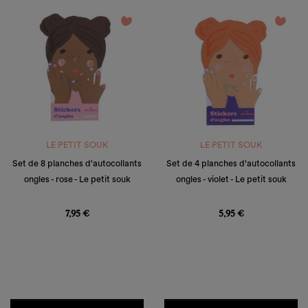
favorite_border
favorite_border
LE PETIT SOUK
LE PETIT SOUK
Set de 8 planches d'autocollants
Set de 4 planches d'autocollants
ongles - rose - Le petit souk
ongles - violet - Le petit souk
Prix
Prix
7,95 €
5,95 €