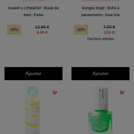
DE BRUYERE
KONGES SLOJD APS
Inuwet x Little&Tall : Boule de
Konges Slojd : Boîte à
bain - fraise
pansements - blue mix
Prix de base
Prix
Prix de base
Prix
12,95 €
7,00 €
-50%
-50%
6,48 €
3,50 €
Derniers articles
Ajouter
Ajouter
favorite_border
favorite_border