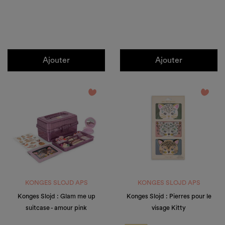
Ajouter
Ajouter
favorite_border
favorite_border
KONGES SLOJD APS
KONGES SLOJD APS
Konges Slojd : Glam me up
Konges Slojd : Pierres pour le
suitcase - amour pink
visage Kitty
Prix
Prix de base
Prix