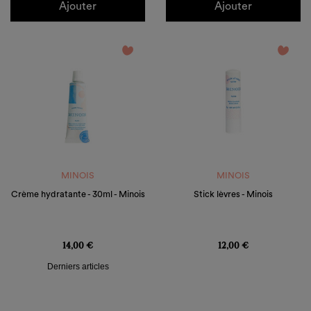
Ajouter
Ajouter
favorite_border
favorite_border
MINOIS
MINOIS
Crème hydratante - 30ml - Minois
Stick lèvres - Minois
Prix
Prix
14,00 €
12,00 €
Derniers articles