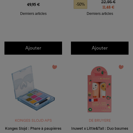
22,95 €
49,95 €
-50%
11,48 €
Derniers articles
Derniers articles
Ajouter
Ajouter
favorite_border
favorite_border
KONGES SLOJD APS
DE BRUYERE
Konges Slojd : Phare à paupières
Inuwet x Little&Tall : Duo baumes