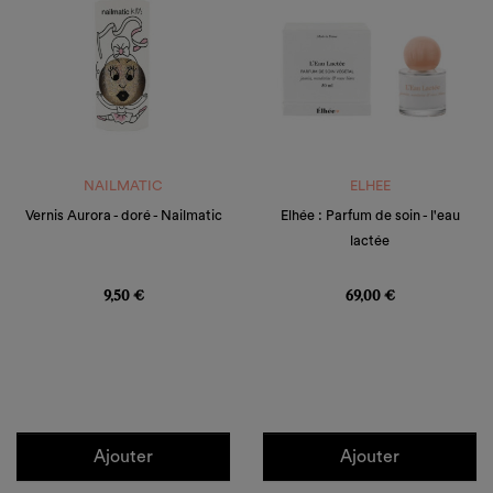
NAILMATIC
ELHEE
Vernis Aurora - doré - Nailmatic
Elhée : Parfum de soin - l'eau
lactée
Prix
Prix
9,50 €
69,00 €
Ajouter
Ajouter