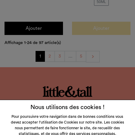
50ML
Ajouter
Ajouter
Affichage 1-24 de 97 article(s)
Suivant

1
2
3
…
5
LITTLE & TALL
Nous utilisons des cookies !
SERVICE CLIENT
Pour poursuivre votre navigation dans de bonnes conditions vous
devez accepter l'utilisation de Cookies sur notre site. Les cookies
NOS MARQUES
nous permettent de faire fonctionner le site, de recueillir des
statistiques, et de vous offrir des services personnalisés.