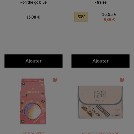
- on the go blue
- fraise
Prix
Prix de base
Prix
16,95 €
15,00 €
-50%
8,48 €
Ajouter
Ajouter
favorite_border
favorite_border