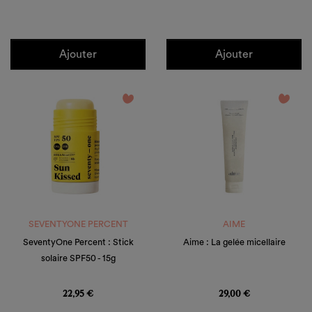
Ajouter
Ajouter
favorite_border
favorite_border
SEVENTYONE PERCENT
AIME
SeventyOne Percent : Stick
Aime : La gelée micellaire
solaire SPF50 - 15g
Prix
Prix
22,95 €
29,00 €