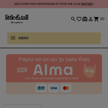
DÉCOUVREZ NOS INDISPENSABLES POUR UNE JOLIE
RENTRÉE
!
search
favorite_border
card_giftcard

shopping_cart
(0)
MENU