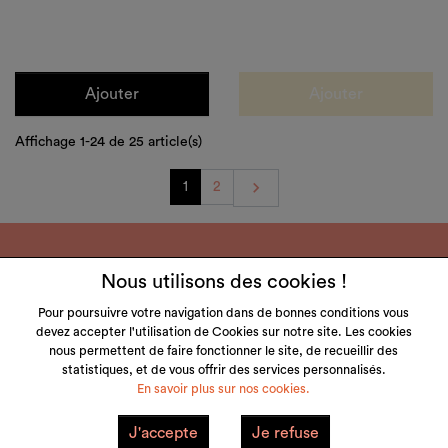
Ajouter
Ajouter
Affichage 1-24 de 25 article(s)
Suivant

1
2
Nous utilisons des cookies !
Pour poursuivre votre navigation dans de bonnes conditions vous
devez accepter l'utilisation de Cookies sur notre site. Les cookies
LITTLE & TALL
nous permettent de faire fonctionner le site, de recueillir des
statistiques, et de vous offrir des services personnalisés.
SERVICE CLIENT
En savoir plus sur nos cookies.
NOS MARQUES
J'accepte
Je refuse