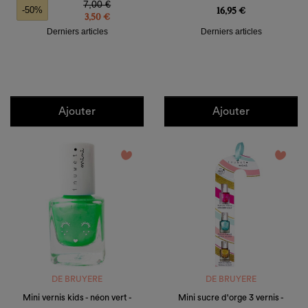
7,00 €
16,95 €
-50%
3,50 €
Derniers articles
Derniers articles
Ajouter
Ajouter
favorite_border
favorite_border
DE BRUYERE
DE BRUYERE
Mini vernis kids - néon vert -
Mini sucre d'orge 3 vernis -