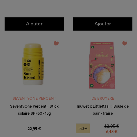
Ajouter
Ajouter
favorite_border
favorite_border
SEVENTYONE PERCENT
DE BRUYERE
SeventyOne Percent : Stick
Inuwet x Little&Tall : Boule de
solaire SPF50 - 15g
bain - fraise
Prix
Prix de base
Prix
12,95 €
22,95 €
-50%
6,48 €