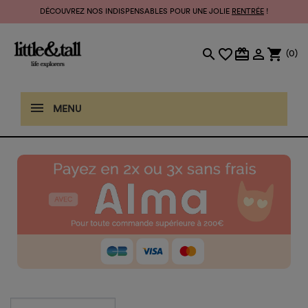
DÉCOUVREZ NOS INDISPENSABLES POUR UNE JOLIE
RENTRÉE
!
search
favorite_border
card_giftcard

shopping_cart
(0)
MENU