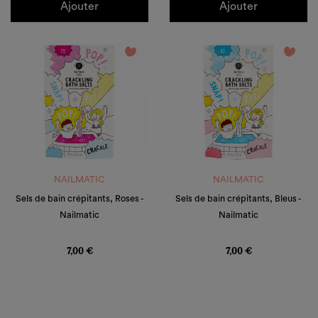
Ajouter
Ajouter
favorite_border
favorite_border
NAILMATIC
NAILMATIC
Sels de bain crépitants, Roses -
Sels de bain crépitants, Bleus -
Nailmatic
Nailmatic
Prix
Prix
7,00 €
7,00 €