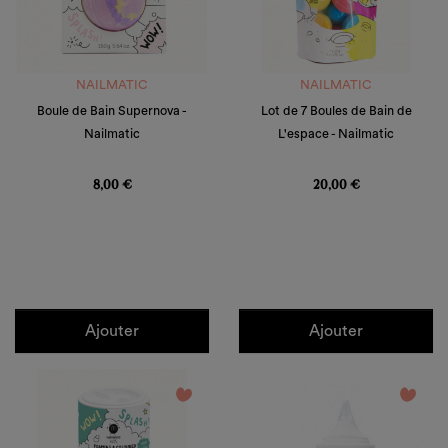
NAILMATIC
NAILMATIC
Boule de Bain Supernova -
Lot de 7 Boules de Bain de
Nailmatic
L'espace - Nailmatic
Prix
Prix
8,00 €
20,00 €
Ajouter
Ajouter
favorite_border
favorite_border