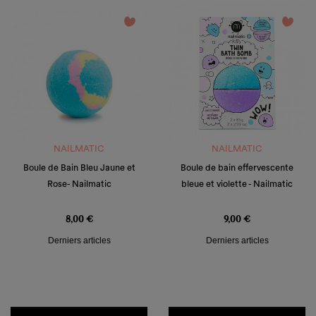
favorite_border
favorite_border
NAILMATIC
NAILMATIC
Boule de Bain Bleu Jaune et
Boule de bain effervescente
Rose- Nailmatic
bleue et violette - Nailmatic
Prix
Prix
8,00 €
9,00 €
Derniers articles
Derniers articles