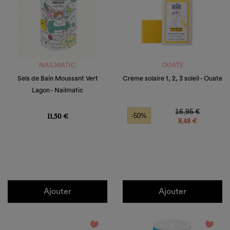
NAILMATIC
OUATE
Sels de Bain Moussant Vert
Crème solaire 1, 2, 3 soleil - Ouate
Lagon - Nailmatic
Prix
Prix de base
Prix
16,95 €
11,50 €
-50%
8,48 €
Ajouter
Ajouter
favorite_border
favorite_border