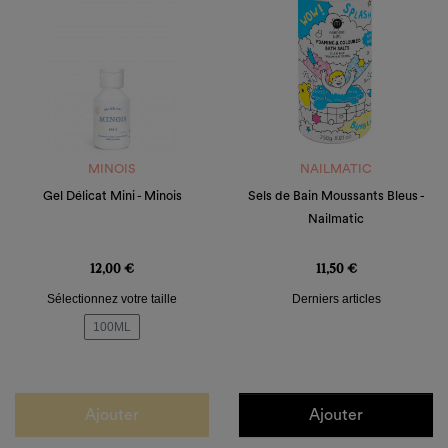
MINOIS
NAILMATIC
Gel Délicat Mini - Minois
Sels de Bain Moussants Bleus -
Nailmatic
Prix
Prix
12,00 €
11,50 €
Sélectionnez votre taille
Derniers articles
100ML
Ajouter
Ajouter