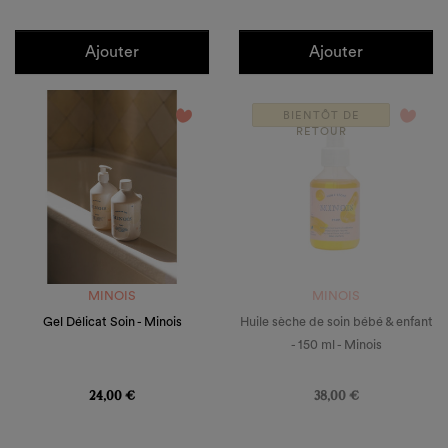
Ajouter
Ajouter
favorite_border
favorite_border
BIENTÔT DE
RETOUR
MINOIS
MINOIS
Gel Délicat Soin - Minois
Huile sèche de soin bébé & enfant
- 150 ml - Minois
Prix
Prix
24,00 €
38,00 €