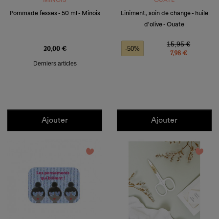
MINOIS
OUATE
Pommade fesses - 50 ml - Minois
Liniment, soin de change - huile
d'olive - Ouate
Prix
Prix de base
Prix
15,95 €
20,00 €
-50%
7,98 €
Derniers articles
Ajouter
Ajouter
favorite_border
favorite_border