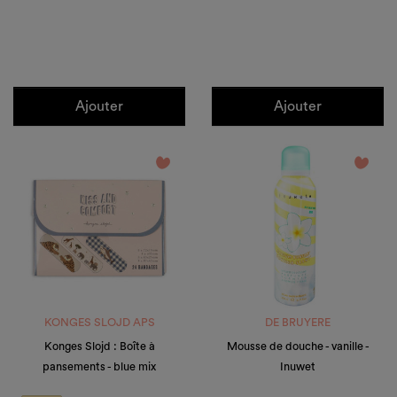
Ajouter
Ajouter
favorite_border
favorite_border
KONGES SLOJD APS
DE BRUYERE
Konges Slojd : Boîte à
Mousse de douche - vanille -
pansements - blue mix
Inuwet
Prix de base
Prix
Prix