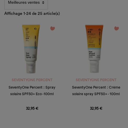
Affichage 1-24 de 25 article(s)
favorite_border
favorite_border
SEVENTYONE PERCENT
SEVENTYONE PERCENT
SeventyOne Percent : Spray
SeventyOne Percent : Crème
solaire SPF50+ Eco -100ml
solaire spray SPF50+ - 100ml
Prix
Prix
32,95 €
32,95 €