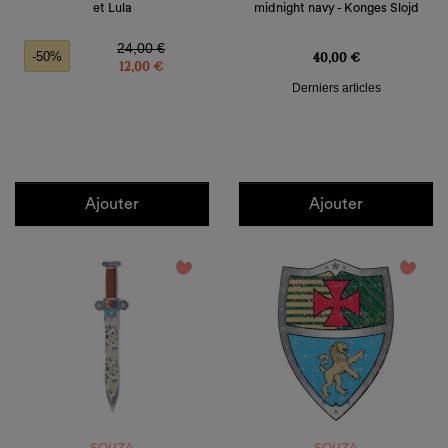
et Lula
midnight navy - Konges Slojd
Prix de base
Prix
Prix
24,00 €
40,00 €
-50%
12,00 €
Derniers articles
Ajouter
Ajouter
favorite_border
favorite_border