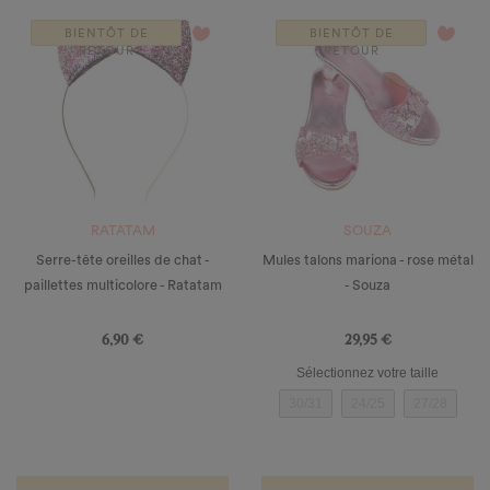
favorite_border
favorite_border
BIENTÔT DE
BIENTÔT DE
RETOUR
RETOUR
RATATAM
SOUZA
Serre-tête oreilles de chat -
Mules talons mariona - rose métal
paillettes multicolore - Ratatam
- Souza
Prix
Prix
6,90 €
29,95 €
Sélectionnez votre taille
30/31
24/25
27/28