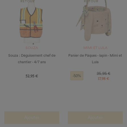
RETOUR
RETOUR
SOUZA
MIMI ET LULA
Souza : Déguisement chef de
Panier de Pâques - lapin - Mimi et
chantier - 4/7 ans
Lula
Prix
Prix de base
Prix
35,95 €
52,95 €
-50%
17,98 €
Ajouter
Ajouter