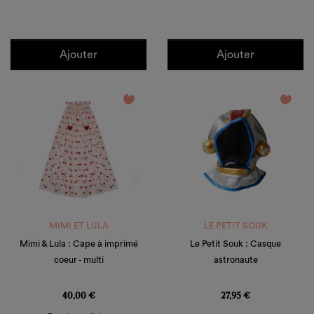
Ajouter
Ajouter
favorite_border
favorite_border
MIMI ET LULA
LE PETIT SOUK
Mimi & Lula : Cape à imprimé
Le Petit Souk : Casque
coeur - multi
astronaute
Prix
Prix
40,00 €
27,95 €