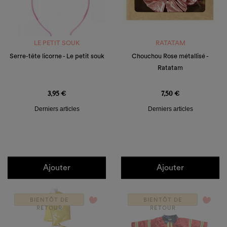
LE PETIT SOUK
RATATAM
Serre-tête licorne - Le petit souk
Chouchou Rose métallisé -
Ratatam
Prix
Prix
3,95 €
7,50 €
Derniers articles
Derniers articles
Ajouter
Ajouter
favorite_border
favorite_border
BIENTÔT DE
BIENTÔT DE
RETOUR
RETOUR