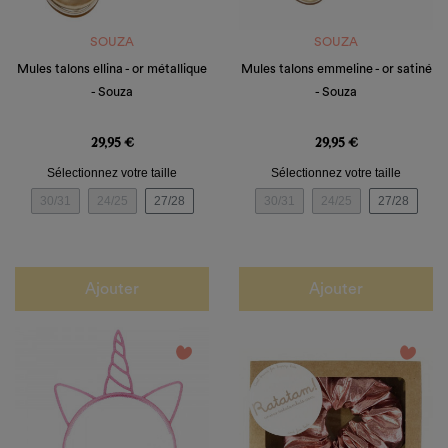
Connexion
une
Créer une liste d'envies
nouvelle
((cancelText))
liste
SOUZA
SOUZA
Annuler
Annuler
Mules talons ellina - or métallique
Mules talons emmeline - or satiné
- Souza
- Souza
Prix
Prix
29,95 €
29,95 €
Sélectionnez votre taille
Sélectionnez votre taille
30/31
24/25
27/28
30/31
24/25
27/28
Ajouter
Ajouter
favorite_border
favorite_border