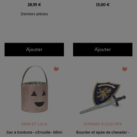
28,95 €
15,00 €
Derniers articles
Ajouter
Ajouter
favorite_border
favorite_border
MIMI ET LULA
KONGES SLOJD APS
Sac à bonbons - citrouille - Mimi
Bouclier et épée de chevalier -