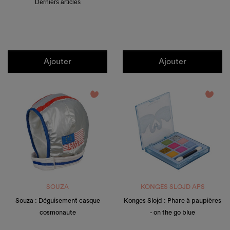
Derniers articles
Ajouter
Ajouter
favorite_border
favorite_border
SOUZA
KONGES SLOJD APS
Souza : Déguisement casque
Konges Slojd : Phare à paupières
cosmonaute
- on the go blue
Prix
Prix