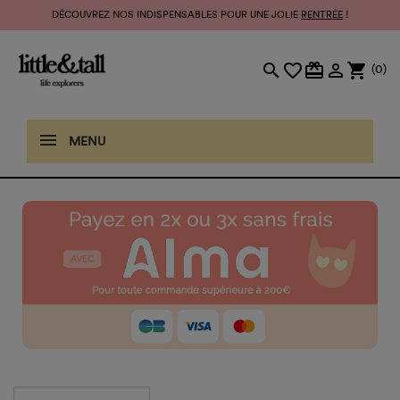
DÉCOUVREZ NOS INDISPENSABLES POUR UNE JOLIE
RENTRÉE
!
search
favorite_border
card_giftcard

shopping_cart
(0)
MENU