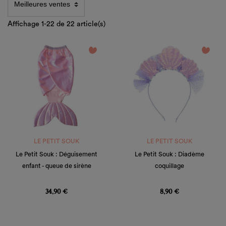
Affichage 1-22 de 22 article(s)
favorite_border
favorite_border
LE PETIT SOUK
LE PETIT SOUK
Le Petit Souk : Déguisement
Le Petit Souk : Diadème
enfant - queue de sirène
coquillage
Prix
Prix
34,90 €
8,90 €