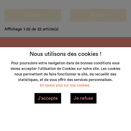
Ajouter
Ajouter
Affichage 1-22 de 22 article(s)
Nous utilisons des cookies !
Pour poursuivre votre navigation dans de bonnes conditions vous
devez accepter l'utilisation de Cookies sur notre site. Les cookies
LITTLE & TALL
nous permettent de faire fonctionner le site, de recueillir des
statistiques, et de vous offrir des services personnalisés.
SERVICE CLIENT
En savoir plus sur nos cookies.
NOS MARQUES
J'accepte
Je refuse
VOTRE COMPTE
Mentions Légales
Plan du site
© 2026 little&tall