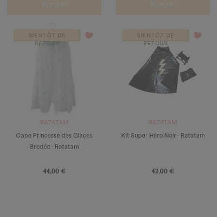
Ajouter
Ajouter
favorite_border
favorite_border
BIENTÔT DE
BIENTÔT DE
RETOUR
RETOUR
RATATAM
RATATAM
Cape Princesse des Glaces
Kit Super Héro Noir - Ratatam
Brodée - Ratatam
Prix
Prix
44,00 €
42,00 €