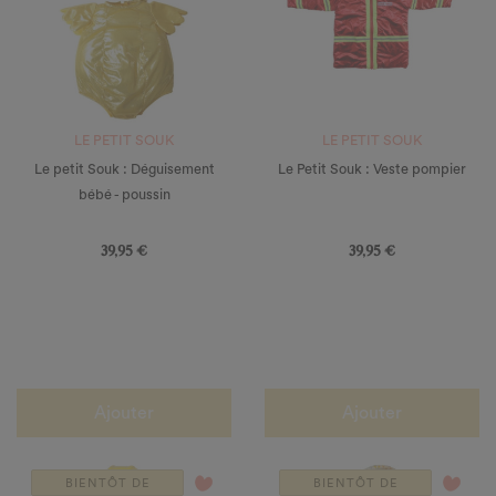
LE PETIT SOUK
LE PETIT SOUK
Le petit Souk : Déguisement
Le Petit Souk : Veste pompier
bébé - poussin
Prix
Prix
39,95 €
39,95 €
Ajouter
Ajouter
favorite_border
favorite_border
BIENTÔT DE
BIENTÔT DE