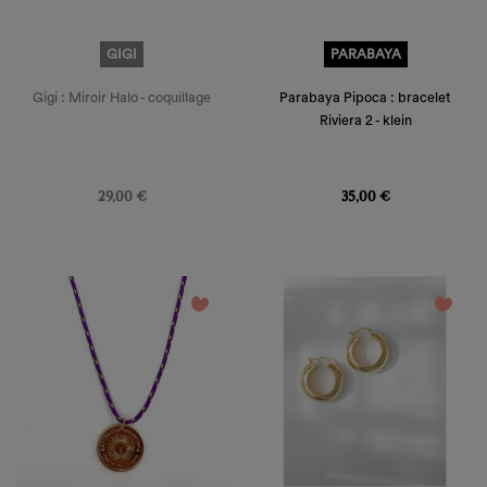
GIGI
PARABAYA
Gigi : Miroir Halo - coquillage
Parabaya Pipoca : bracelet
Riviera 2 - klein
Prix
Prix
29,00 €
35,00 €
favorite_border
favorite_border