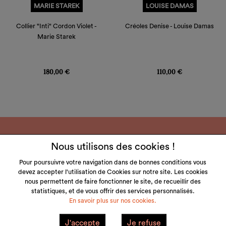
MARIE STAREK
LOUISE DAMAS
Collier "Inti" Cordon Violet -
Créoles Denise - Louise Damas
Marie Starek
Prix
Prix
180,00 €
110,00 €
Nous utilisons des cookies !
Pour poursuivre votre navigation dans de bonnes conditions vous
devez accepter l'utilisation de Cookies sur notre site. Les cookies
LITTLE & TALL
nous permettent de faire fonctionner le site, de recueillir des
statistiques, et de vous offrir des services personnalisés.
SERVICE CLIENT
En savoir plus sur nos cookies.
NOS MARQUES
J'accepte
Je refuse