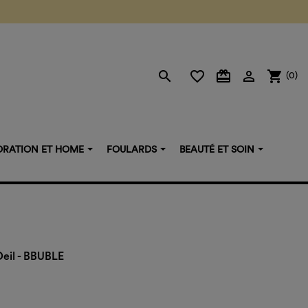
search
favorite_border
card_giftcard

shopping_cart
(0)
RATION ET HOME
FOULARDS
BEAUTÉ ET SOIN
Oeil - BBUBLE