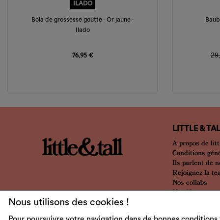
ILADO
Bola de grossesse goutte - Or jaune -
Baube
Ilado
Prix
Pr
76,95 €
29
LITTLE & TA
A propos de litt
Conditions gén
Ils parlent de 
Rejoignez la t
Nos collabs
Nos 10 ans
Nous utilisons des cookies !
Pour poursuivre votre navigation dans de bonnes conditions 