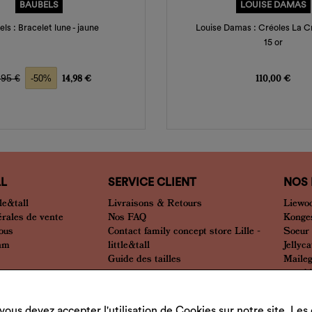
BAUBELS
LOUISE DAMAS
ls : Bracelet lune - jaune
Louise Damas : Créoles La C
15 or
ix de base
Prix
Prix
,95 €
14,98 €
110,00 €
-50%
LL
SERVICE CLIENT
NOS
le&tall
Livraisons & Retours
Liewo
érales de vente
Nos FAQ
Konges
nous
Contact family concept store Lille -
Soeur
eam
little&tall
Jellyca
Guide des tailles
Maile
... et 
vous devez accepter l'utilisation de Cookies sur notre site. Le