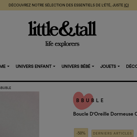
DÉCOUVREZ NOTRE SÉLECTION DES ESSENTIELS DE L'ÉTÉ, JUSTE
ICI
MME
UNIVERS ENFANT
UNIVERS BÉBÉ
JOUETS
DÉCO
 BBUBLE
BBUBLE
Boucle D'Oreille Dormeuse 
-50%
DERNIERS ARTICLES