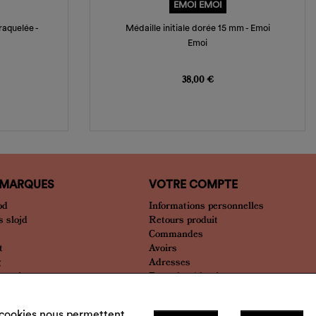
EMOI EMOI
raquelée -
Médaille initiale dorée 15 mm - Emoi
Emoi
Prix
38,00 €
 MARQUES
VOTRE COMPTE
od
Informations personnelles
 slojd
Retours produit
Commandes
t
Avoirs
g
Adresses
bien plus
Bons de réduction
Mes alertes
Mes listes
s cookies nous permettent