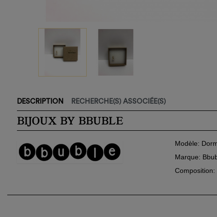
Cré
Co
Nom
DESCRIPTION
RECHERCHE(S) ASSOCIÉE(S)
Ajo
Vou
BIJOUX BY BBUBLE
Modèle: Dorm
Marque: Bbub
Composition: 