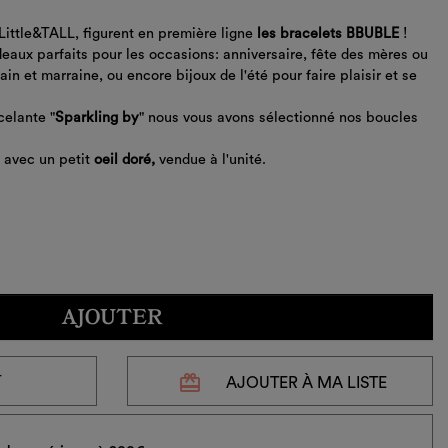
Little&TALL, figurent en première ligne
les bracelets BBUBLE
!
aux parfaits pour les occasions: anniversaire, fête des mères ou
in et marraine, ou encore bijoux de l'été pour faire plaisir et se
celante "
Sparkling by
" nous vous avons sélectionné nos boucles
, avec un petit
oeil doré,
vendue à l'unité.
AJOUTER
redeem
T
AJOUTER À MA LISTE