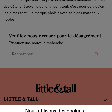
La jeune marque nous propose des meubles minimalistes avec
des détails rétro-chic qui changent tout, c'est pour cela qu'on
les aimes tant ! La marque choisit avec soin des matériaux
nobles.
Veuillez nous excuser pour le désagrément.
Effectuez une nouvelle recherche

LITTLE & TALL
SERVICE CLIENT
Nous utilisons des cookies !