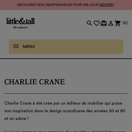
DÉCOUVREZ NOS INDISPENSABLES POUR UNE JOLIE
RENTRÉE
!
search
favorite_border
card_giftcard

shopping_cart
(0)
MENU
CHARLIE CRANE
Charlie Crane
à été crée par un éditeur de mobilier qui puise
son inspiration dans le design scandinave des années 50 et 60
et on adore !