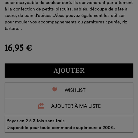
acier inoxydable de couleur doré. Ils conviendront parfaitement
à la confection de petits-biscuits, sablés, découpe de pâte à
sucre, de pain d'épices...Vous pouvez également les utiliser
pour mouler vos accompagnements ou garnitures : purée, riz,
tartare...
16,95 €
AJOUTER
favorite_border
WISHLIST
redeem
AJOUTER À MA LISTE
Payer en 2 à 3 fois sans frais.
Disponible pour toute commande supérieure à 200€.