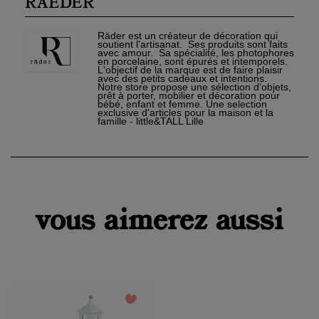
RAEDER
Connexion
une
Créer une liste d'envies
nouvelle
liste
Annuler
Räder est un créateur de décoration qui
Annuler
soutient l'artisanat. Ses produits sont faits
avec amour. Sa spécialité, les photophores
en porcelaine, sont épurés et intemporels.
L'objectif de la marque est de faire plaisir
avec des petits cadeaux et intentions.
Notre store propose une sélection d'objets,
prêt à porter, mobilier et décoration pour
bébé, enfant et femme. Une selection
exclusive d'articles pour la maison et la
famille - little&TALL Lille
vous aimerez aussi
favorite_border