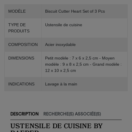
MODÈLE
Biscuit Cutter Heart Set of 3 Pcs
TYPE DE
Ustensile de cuisine
PRODUITS
COMPOSITION
Acier inoxydable
DIMENSIONS
Petit modèle : 7 x 6 x 2,5 cm - Moyen
modèle : 9 x 8 x 2,5 cm - Grand modèle :
12 x 10 x 2,5 cm
INDICATIONS
Lavage à la main
×
Créer une liste d'envies
×
Connexion
Nom de la liste d'envies
Vous devez être connecté pour ajouter des produits à
×
votre liste d'envies.
DESCRIPTION
RECHERCHE(S) ASSOCIÉE(S)
Ajouter à ma liste d'envies
USTENSILE DE CUISINE BY
add_circle_outline
Créer