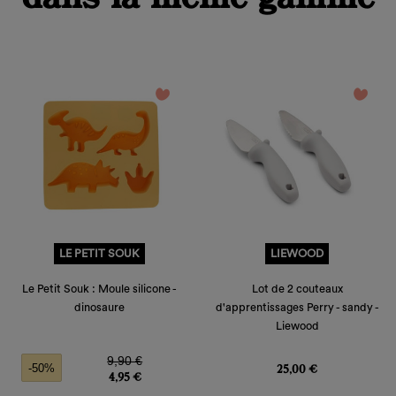
favorite_border
favorite_border
LE PETIT SOUK
LIEWOOD
Le Petit Souk : Moule silicone -
Lot de 2 couteaux
dinosaure
d'apprentissages Perry - sandy -
Liewood
Prix de base
Prix
Prix
9,90 €
25,00 €
-50%
4,95 €