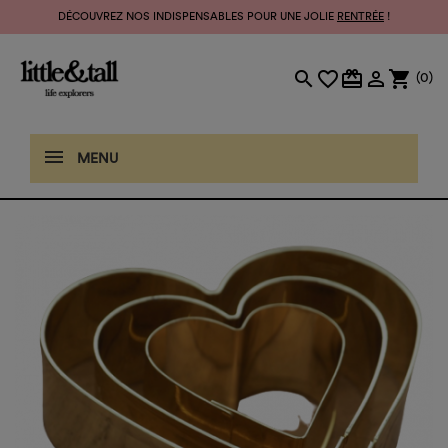
DÉCOUVREZ NOS INDISPENSABLES POUR UNE JOLIE
RENTRÉE
!
search
favorite_border
card_giftcard

shopping_cart
(0)
MENU