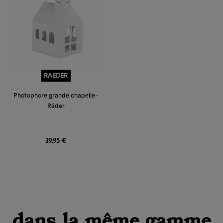
RAEDER
Photophore grande chapelle -
Räder
Prix
39,95 €
dans la même gamme