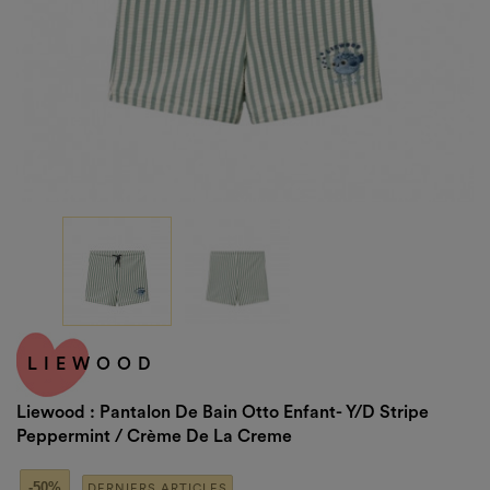
LIEWOOD
Liewood : Pantalon De Bain Otto Enfant- Y/D Stripe
Peppermint / Crème De La Creme
-50%
DERNIERS ARTICLES