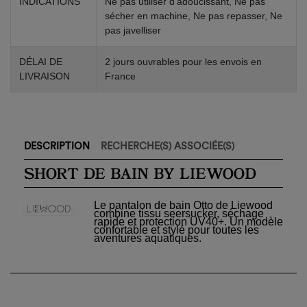
INDICATIONS
Ne pas utiliser d’adoucissant, Ne pas
sécher en machine, Ne pas repasser, Ne
pas javelliser
DÉLAI DE
2 jours ouvrables pour les envois en
LIVRAISON
France
×
Créer une liste d'envies
×
Connexion
Nom de la liste d'envies
Vous devez être connecté pour ajouter des produits à
DESCRIPTION
RECHERCHE(S) ASSOCIÉE(S)
×
votre liste d'envies.
Ajouter à ma liste d'envies
SHORT DE BAIN BY LIEWOOD
add_circle_outline
Créer
Connexion
Le pantalon de bain Otto
de Liewood
une
Créer une liste d'envies
combine tissu seersucker, séchage
rapide et protection UV40+. Un modèle
nouvelle
confortable et stylé pour toutes les
liste
Annuler
aventures aquatiques.
Annuler