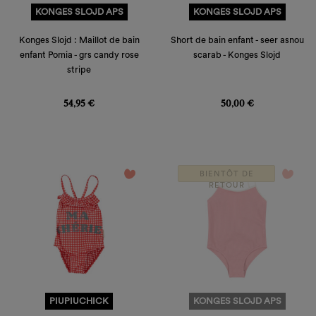
KONGES SLOJD APS
KONGES SLOJD APS
Konges Slojd : Maillot de bain
Short de bain enfant - seer asnou
enfant Pomia - grs candy rose
scarab - Konges Slojd
stripe
Prix
Prix
54,95 €
50,00 €
favorite_border
favorite_border
BIENTÔT DE
RETOUR
PIUPIUCHICK
KONGES SLOJD APS