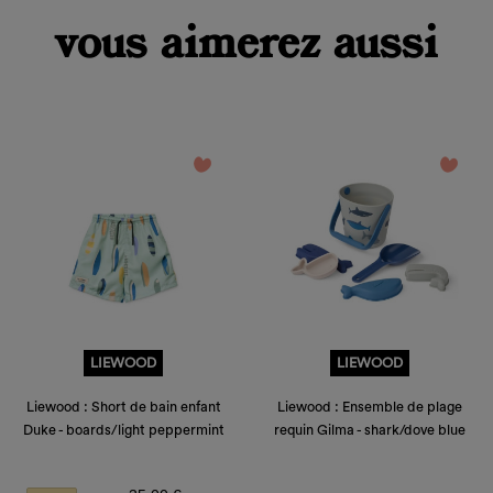
vous aimerez aussi
favorite_border
favorite_border
LIEWOOD
LIEWOOD
Liewood : Short de bain enfant
Liewood : Ensemble de plage
Duke - boards/light peppermint
requin Gilma - shark/dove blue
Prix de base
Prix
Prix