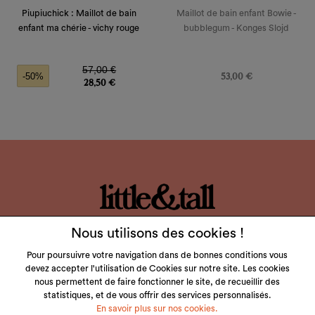
Piupiuchick : Maillot de bain
Maillot de bain enfant Bowie -
enfant ma chérie - vichy rouge
bubblegum - Konges Slojd
Prix de base
Prix
Prix
57,00 €
53,00 €
-50%
28,50 €
LITTLE & TALL
Nous utilisons des cookies !
SERVICE CLIENT
Pour poursuivre votre navigation dans de bonnes conditions vous
devez accepter l'utilisation de Cookies sur notre site. Les cookies
nous permettent de faire fonctionner le site, de recueillir des
NOS MARQUES
statistiques, et de vous offrir des services personnalisés.
En savoir plus sur nos cookies.
VOTRE COMPTE