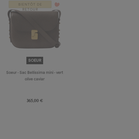
favorite_border
BIENTÔT DE
RETOUR
SOEUR
Soeur - Sac Bellissima mini - vert
olive caviar
Prix
365,00 €