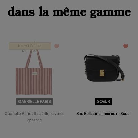
dans la même gamme
favorite_border
favorite_border
BIENTÔT DE
RETOUR
GABRIELLE PARIS
SOEUR
Gabrielle Paris : Sac 24h - rayures
Sac Bellissima mini noir - Soeur
garance
Prix
Prix