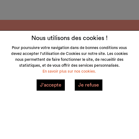
Nous utilisons des cookies !
Pour poursuivre votre navigation dans de bonnes conditions vous
devez accepter l'utilisation de Cookies sur notre site. Les cookies
LITTLE & TALL
nous permettent de faire fonctionner le site, de recueillir des
statistiques, et de vous offrir des services personnalisés.
SERVICE CLIENT
En savoir plus sur nos cookies.
NOS MARQUES
J'accepte
Je refuse
VOTRE COMPTE
Mentions Légales
Plan du site
© 2026 little&tall