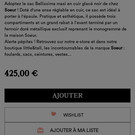
Adoptez le sac Bellissima maxi en cuir glacé noir de chez
Soeur
! Doté d'une anse réglable en cuir, ce sac est idéal à
porter à l'épaule. Pratique et esthétique, il possède trois
compartiments et un grand rabat à l'avant terminé par un
fermoir doré métallique exclusif reprenant le monogramme de
la maison Soeur.
Alerte pépites ! Retrouvez sur notre e-store et dans notre
boutique little&tall, les incontournables de la marque
Soeur
:
foulards, sacs, ceintures, vestes...
425,00 €
AJOUTER
favorite_border
WISHLIST
redeem
AJOUTER À MA LISTE