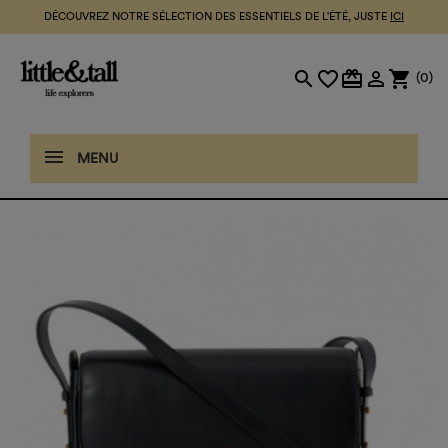
DÉCOUVREZ NOTRE SÉLECTION DES ESSENTIELS DE L'ÉTÉ, JUSTE
ICI
search
favorite_border
card_giftcard

shopping_cart
(0)
MENU