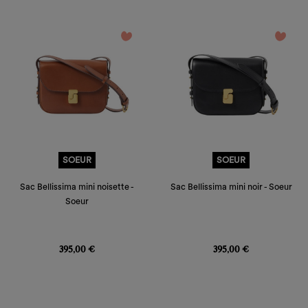
liste
Annuler
Annuler
favorite_border
favorite_border
SOEUR
SOEUR
Sac Bellissima mini noisette -
Sac Bellissima mini noir - Soeur
Soeur
Prix
Prix
395,00 €
395,00 €