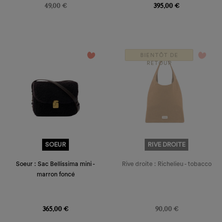
49,00 €
395,00 €
favorite_border
favorite_border
BIENTÔT DE
RETOUR
SOEUR
RIVE DROITE
Soeur : Sac Bellissima mini -
Rive droite : Richelieu - tobacco
marron foncé
Prix
Prix
365,00 €
90,00 €