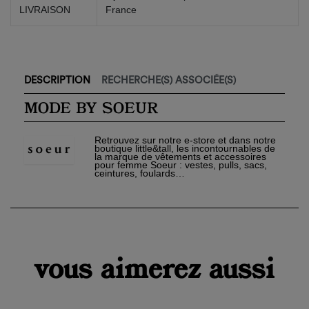
LIVRAISON
France
DESCRIPTION
RECHERCHE(S) ASSOCIÉE(S)
MODE BY SOEUR
Retrouvez sur notre e-store et dans notre
boutique little&tall, les incontournables de
la marque de vêtements et accessoires
pour femme Soeur : vestes, pulls, sacs,
ceintures, foulards…
×
Créer une liste d'envies
×
Connexion
Nom de la liste d'envies
Vous devez être connecté pour ajouter des produits à
×
votre liste d'envies.
Ajouter à ma liste d'envies
vous aimerez aussi
add_circle_outline
Créer
Connexion
une
Créer une liste d'envies
nouvelle