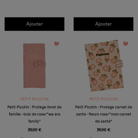
Ajouter
Ajouter
favorite_border
favorite_border
PETIT PICOTIN
PETIT PICOTIN
Petit Picotin : Protège livret de
Petit Picotin : Protège carnet de
famille - bois de rose/"we are
santé - fleurs rose/"mon carnet
family"
de santé"
Prix
Prix
39,00 €
39,00 €