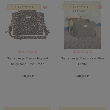
favorite_border
favorite_border
BIENTÔT DE
BIENTÔT DE
RETOUR
RETOUR
RIVE DROITE
RIVE DROITE
Sac à Langer Darcy - léopard
Sac à Langer Darcy Kaki - Rive
beige sand - Rive Droite
Droite
Prix
Prix
150,00 €
140,00 €