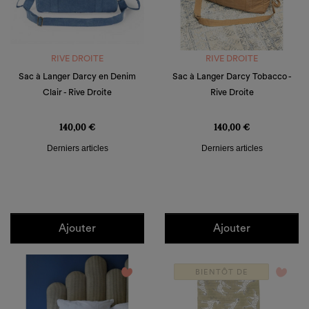
RIVE DROITE
RIVE DROITE
Sac à Langer Darcy en Denim
Sac à Langer Darcy Tobacco -
Clair - Rive Droite
Rive Droite
Prix
Prix
140,00 €
140,00 €
Derniers articles
Derniers articles
Ajouter
Ajouter
favorite_border
favorite_border
BIENTÔT DE
RETOUR