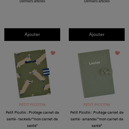
Derniers articles
Derniers articles
Ajouter
Ajouter
favorite_border
favorite_border
PETIT PICOTIN
PETIT PICOTIN
Petit Picotin : Protège carnet de
Petit Picotin : Protège carnet de
santé - teckels/"mon carnet de
santé - amande/"mon carnet de
santé"
santé"
Prix
Prix