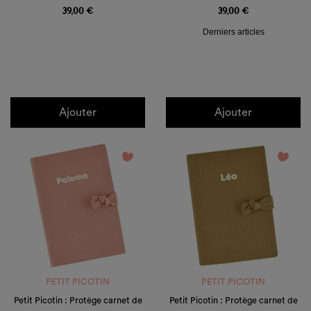
39,00 €
39,00 €
Derniers articles
Ajouter
Ajouter
favorite_border
favorite_border
PETIT PICOTIN
PETIT PICOTIN
Petit Picotin : Protège carnet de
Petit Picotin : Protège carnet de