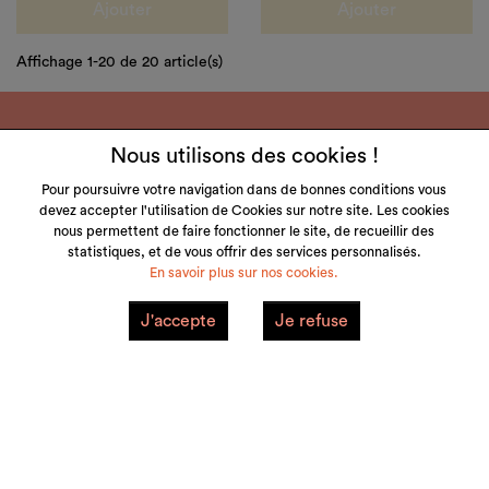
Ajouter
Ajouter
Affichage 1-20 de 20 article(s)
Nous utilisons des cookies !
Pour poursuivre votre navigation dans de bonnes conditions vous
devez accepter l'utilisation de Cookies sur notre site. Les cookies
LITTLE & TALL
nous permettent de faire fonctionner le site, de recueillir des
statistiques, et de vous offrir des services personnalisés.
SERVICE CLIENT
En savoir plus sur nos cookies.
NOS MARQUES
J'accepte
Je refuse
VOTRE COMPTE
Mentions Légales
Plan du site
© 2026 little&tall