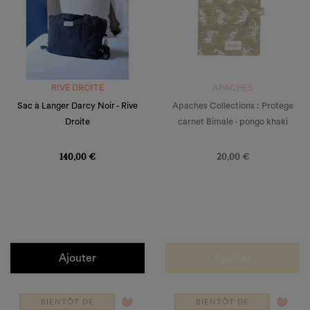
RIVE DROITE
APACHES
Sac à Langer Darcy Noir - Rive
Apaches Collections : Protège
Droite
carnet Bimale - pongo khaki
Prix
Prix
140,00 €
20,00 €
Ajouter
Ajouter
favorite_border
favorite_border
BIENTÔT DE
BIENTÔT DE