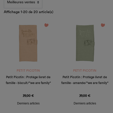
Affichage 1-20 de 20 article(s)
favorite_border
favorite_border
PETIT PICOTIN
PETIT PICOTIN
Petit Picotin : Protège livret de
Petit Picotin : Protège livret de
famille - biscuit/"we are family"
famille - amande/"we are family"
Prix
Prix
39,00 €
39,00 €
Derniers articles
Derniers articles