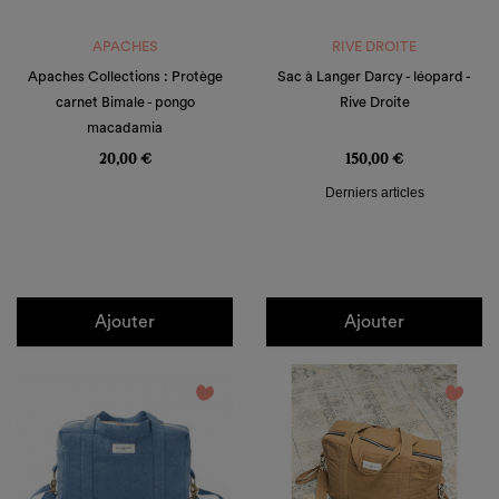
APACHES
RIVE DROITE
Apaches Collections : Protège
Sac à Langer Darcy - léopard -
carnet Bimale - pongo
Rive Droite
macadamia
Prix
Prix
20,00 €
150,00 €
Derniers articles
Ajouter
Ajouter
favorite_border
favorite_border