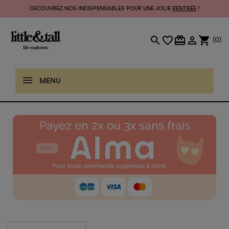
DÉCOUVREZ NOS INDISPENSABLES POUR UNE JOLIE
RENTRÉE
!
search
favorite_border
card_giftcard

shopping_cart
(0)
MENU