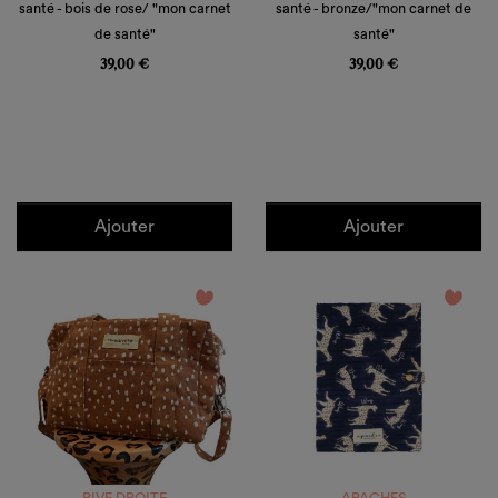
santé - bois de rose/ "mon carnet
santé - bronze/"mon carnet de
de santé"
santé"
Prix
Prix
39,00 €
39,00 €
Ajouter
Ajouter
favorite_border
favorite_border