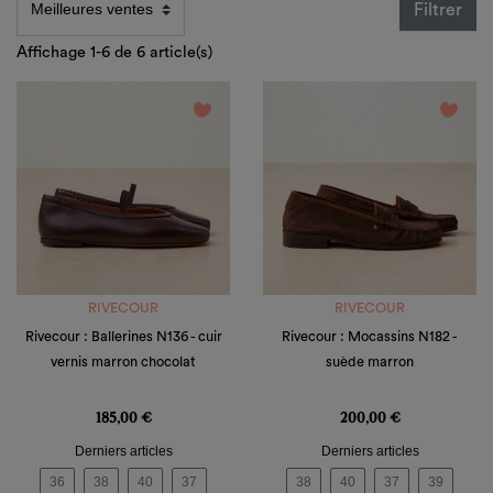
Filtrer
Affichage 1-6 de 6 article(s)
favorite_border
favorite_border
RIVECOUR
RIVECOUR
Rivecour : Ballerines N136 - cuir
Rivecour : Mocassins N182 -
vernis marron chocolat
suède marron
Prix
Prix
185,00 €
200,00 €
Derniers articles
Derniers articles
36
38
40
37
38
40
37
39