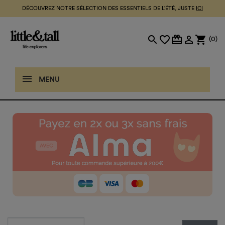
DÉCOUVREZ NOTRE SÉLECTION DES ESSENTIELS DE L'ÉTÉ, JUSTE
ICI
search
favorite_border
card_giftcard

shopping_cart
(0)
MENU