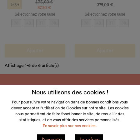
175,00 €
275,00 €
-50%
87,50 €
Sélectionnez votre taille
Sélectionnez votre taille
38
40
37
39
38
40
37
39
Ajouter
Ajouter
Affichage 1-6 de 6 article(s)
Nous utilisons des cookies !
Pour poursuivre votre navigation dans de bonnes conditions vous
devez accepter l'utilisation de Cookies sur notre site. Les cookies
LITTLE & TALL
nous permettent de faire fonctionner le site, de recueillir des
statistiques, et de vous offrir des services personnalisés.
SERVICE CLIENT
En savoir plus sur nos cookies.
NOS MARQUES
J'accepte
Je refuse