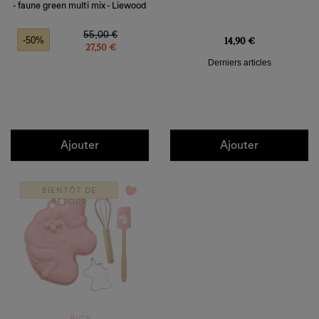
- faune green multi mix - Liewood
Prix de base
Prix
Prix
55,00 €
14,90 €
-50%
27,50 €
Derniers articles
Ajouter
Ajouter
favorite_border
BIENTÔT DE
RETOUR