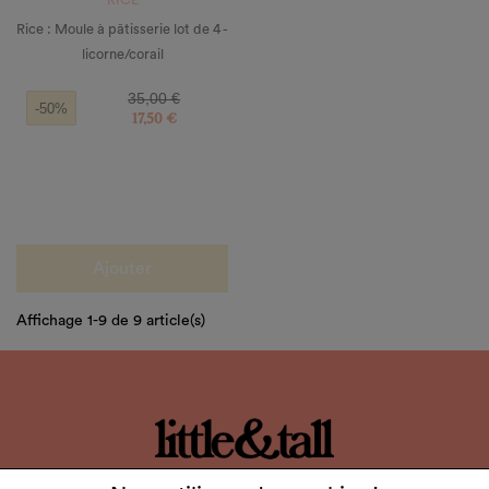
RICE
Rice : Moule à pâtisserie lot de 4 -
licorne/corail
Prix de base
Prix
35,00 €
-50%
17,50 €
Ajouter
Affichage 1-9 de 9 article(s)
LITTLE & TALL