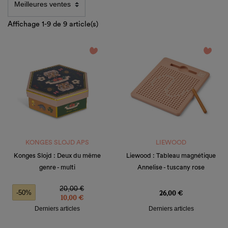
Affichage 1-9 de 9 article(s)
favorite_border
favorite_border
KONGES SLOJD APS
LIEWOOD
Konges Slojd : Deux du même
Liewood : Tableau magnétique
genre - multi
Annelise - tuscany rose
Prix de base
Prix
Prix
20,00 €
26,00 €
-50%
10,00 €
Derniers articles
Derniers articles