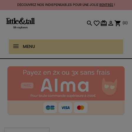
DÉCOUVREZ NOS INDISPENSABLES POUR UNE JOLIE
RENTRÉE
!
search
favorite_border
card_giftcard

shopping_cart
(0)
MENU