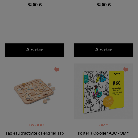
32,00 €
32,00 €
Ajouter
Ajouter
favorite_border
favorite_border
LIEWOOD
OMY
Tableau d'activité calendrier Tao
Poster à Colorier ABC - OMY