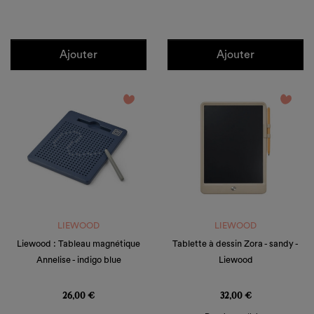
Ajouter
Ajouter
favorite_border
favorite_border
LIEWOOD
LIEWOOD
Liewood : Tableau magnétique
Tablette à dessin Zora - sandy -
Annelise - indigo blue
Liewood
Prix
Prix
26,00 €
32,00 €