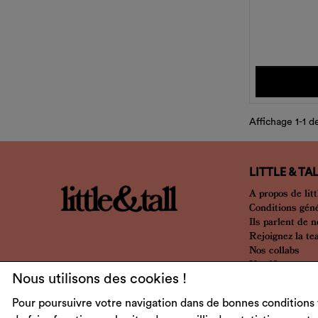
Affichage 1-1 de
LITTLE & TA
A propos de litt
Conditions gén
Ils parlent de 
Rejoignez la t
Nos collabs
Nos 10 ans
Nous utilisons des cookies !
Pour poursuivre votre navigation dans de bonnes conditions 