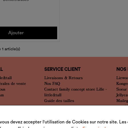
Ajouter
 1 article(s)
LL
SERVICE CLIENT
NOS
le&tall
Livraisons & Retours
Liewo
érales de vente
Nos FAQ
Konges
nous
Contact family concept store Lille -
Soeur
eam
little&tall
Jellyca
Guide des tailles
Maile
... et 
vous devez accepter l'utilisation de Cookies sur notre site. Le