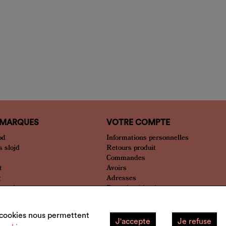
 MARQUES
VOTRE COMPTE
od
Informations personnelles
 slojd
Retours produit
Commandes
t
Avoirs
g
Adresses
bien plus
Bons de réduction
Mes alertes
Mes listes
s cookies nous permettent
J'accepte
Je refuse