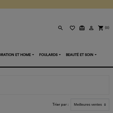
search
favorite_border
card_giftcard

shopping_cart
(0)
RATION ET HOME
FOULARDS
BEAUTÉ ET SOIN
Trier par :