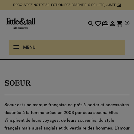
DÉCOUVREZ NOTRE SÉLECTION DES ESSENTIELS DE L'ÉTÉ, JUSTE
ICI
search
favorite_border
card_giftcard

shopping_cart
(0)
MENU
SOEUR
Soeur est une marque française de prêt-à-porter et accessoires
destinée à la femme créée en 2008 par deux soeurs. Elles
s’inspirent de leurs voyages, de leurs souvenirs, du style
français mais aussi anglais et du vestiaire des hommes. L’amour