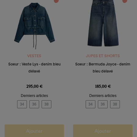
favorite_border
favorite_border
VESTES
JUPES ET SHORTS
Soeur : Veste Lys - denim bleu
Soeur : Bermuda Joyce - denim
délavé
bleu délavé
Prix
Prix
295,00 €
185,00 €
Derniers articles
Derniers articles
34
36
38
34
36
38
Ajouter
Ajouter