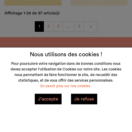
Affichage 1-24 de 97 article(s)
Suivant

1
2
3
…
5
Nous utilisons des cookies !
Pour poursuivre votre navigation dans de bonnes conditions vous
devez accepter l'utilisation de Cookies sur notre site. Les cookies
LITTLE & TALL
nous permettent de faire fonctionner le site, de recueillir des
statistiques, et de vous offrir des services personnalisés.
SERVICE CLIENT
En savoir plus sur nos cookies.
NOS MARQUES
J'accepte
Je refuse
VOTRE COMPTE
Mentions Légales
Plan du site
© 2026 little&tall