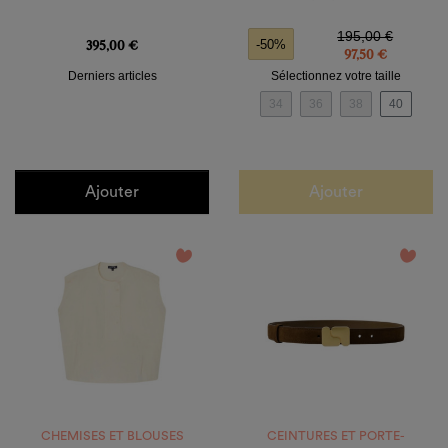
Prix
Prix de base
Prix
195,00 €
395,00 €
-50%
97,50 €
Derniers articles
Sélectionnez votre taille
34
36
38
40
Ajouter
Ajouter
favorite_border
favorite_border
CHEMISES ET BLOUSES
CEINTURES ET PORTE-