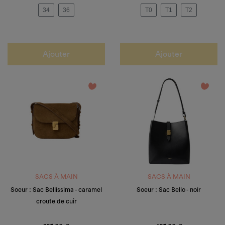
34
36
T0
T1
T2
Ajouter
Ajouter
favorite_border
favorite_border
SACS À MAIN
SACS À MAIN
Soeur : Sac Bellissima - caramel
Soeur : Sac Bello - noir
croute de cuir
Prix
Prix