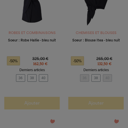
ROBES ET COMBINAISONS
CHEMISES ET BLOUSES
Soeur : Robe Hallie - bleu nuit
Soeur : Blouse Itea - bleu nuit
Prix de base
Prix
Prix de base
Prix
325,00 €
265,00 €
-50%
-50%
162,50 €
132,50 €
Derniers articles
Derniers articles
36
38
40
36
38
40
Ajouter
Ajouter
favorite_border
favorite_border