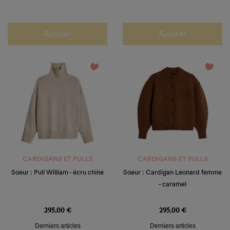
Ajouter
Ajouter
favorite_border
favorite_border
CARDIGANS ET PULLS
CARDIGANS ET PULLS
Soeur : Pull William - écru chiné
Soeur : Cardigan Léonard femme
- caramel
Prix
Prix
295,00 €
295,00 €
Derniers articles
Derniers articles