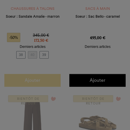
CHAUSSURES À TALONS
SACS À MAIN
Soeur : Sandale Amalie - marron
Soeur : Sac Bello - caramel
Prix de base
Prix
Prix
345,00 €
495,00 €
-50%
172,50 €
Derniers articles
Derniers articles
38
40
39
Ajouter
Ajouter
favorite_border
favorite_border
BIENTÔT DE
BIENTÔT DE
RETOUR
RETOUR