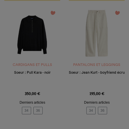
favorite_border
favorite_border
CARDIGANS ET PULLS
PANTALONS ET LEGGINGS
Soeur : Pull Kara - noir
Soeur : Jean Kurt - boyfriend écru
Prix
Prix
350,00 €
195,00 €
Derniers articles
Derniers articles
34
36
34
36