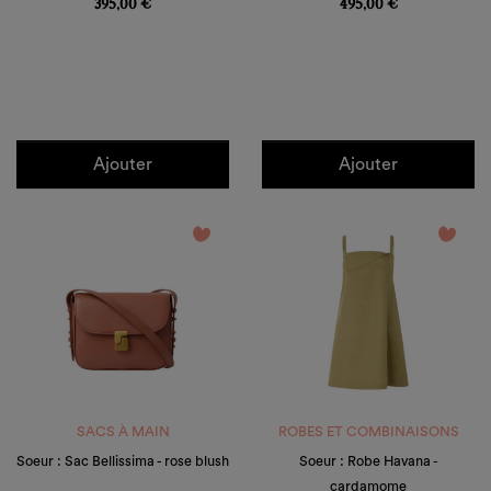
395,00 €
495,00 €
Ajouter
Ajouter
favorite_border
favorite_border
SACS À MAIN
ROBES ET COMBINAISONS
Soeur : Sac Bellissima - rose blush
Soeur : Robe Havana -
cardamome