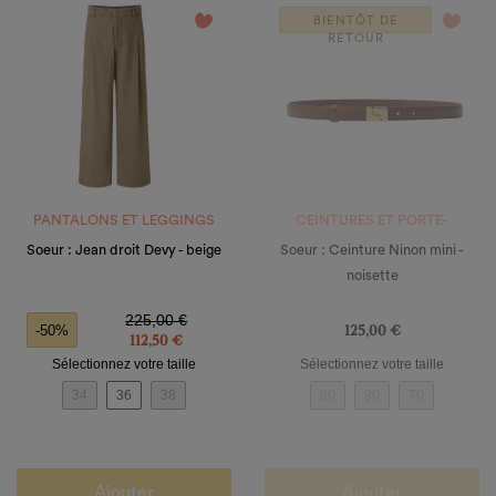
favorite_border
favorite_border
BIENTÔT DE
RETOUR
PANTALONS ET LEGGINGS
CEINTURES ET PORTE-
MONNAIE
Soeur : Jean droit Devy - beige
Soeur : Ceinture Ninon mini -
noisette
Prix de base
Prix
Prix
225,00 €
125,00 €
-50%
112,50 €
Sélectionnez votre taille
Sélectionnez votre taille
34
36
38
80
90
70
Ajouter
Ajouter