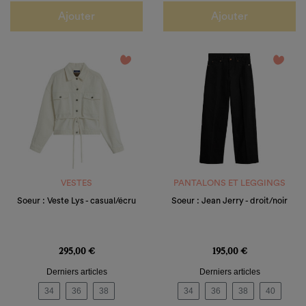
Ajouter
Ajouter
favorite_border
favorite_border
VESTES
PANTALONS ET LEGGINGS
Soeur : Veste Lys - casual/écru
Soeur : Jean Jerry - droit/noir
Prix
Prix
295,00 €
195,00 €
Derniers articles
Derniers articles
34
36
38
34
36
38
40