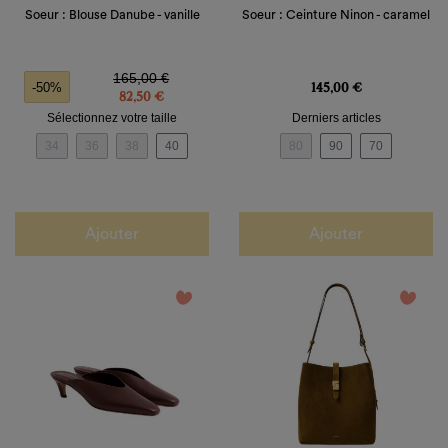
MONNAIE
Soeur : Blouse Danube - vanille
Soeur : Ceinture Ninon - caramel
Prix de base
Prix
Prix
165,00 €
145,00 €
-50%
82,50 €
Sélectionnez votre taille
Derniers articles
34
36
38
40
80
90
70
Ajouter
Ajouter
favorite_border
favorite_border