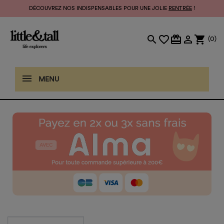
DÉCOUVREZ NOS INDISPENSABLES POUR UNE JOLIE
RENTRÉE
!
search
favorite_border
card_giftcard

shopping_cart
(0)
MENU