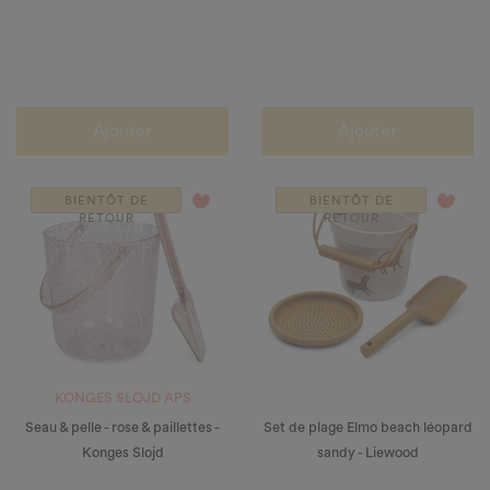
Ajouter
Ajouter
favorite_border
favorite_border
BIENTÔT DE
BIENTÔT DE
RETOUR
RETOUR
KONGES SLOJD APS
Seau & pelle - rose & paillettes -
Set de plage Elmo beach léopard
Konges Slojd
sandy - Liewood
Prix
Prix