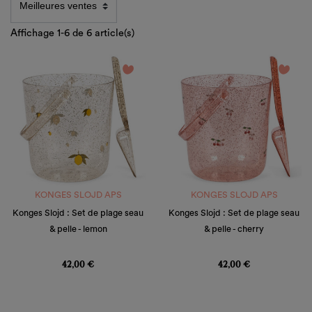
Affichage 1-6 de 6 article(s)
favorite_border
favorite_border
KONGES SLOJD APS
KONGES SLOJD APS
Konges Slojd : Set de plage seau
Konges Slojd : Set de plage seau
& pelle - lemon
& pelle - cherry
Prix
Prix
42,00 €
42,00 €