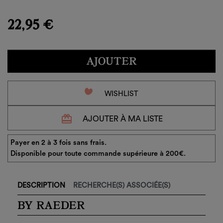
add_circle_outline
Créer
Connexion
une
Créer une liste d'envies
22,95 €
nouvelle
liste
Annuler
Annuler
AJOUTER
favorite_border
WISHLIST
redeem
AJOUTER À MA LISTE
Payer en 2 à 3 fois sans frais.
Disponible pour toute commande supérieure à 200€.
DESCRIPTION
RECHERCHE(S) ASSOCIÉE(S)
BY RAEDER