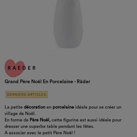
RAEDER
Grand Père Noël En Porcelaine - Räder
×
DERNIERS ARTICLES
Créer une liste d'envies
×
Connexion
La petite
décoration
en
porcelaine
idéale pour se créer un
Nom de la liste d'envies
village de Noël.
Vous devez être connecté pour ajouter des produits à
×
En forme de
Père Noël,
cette figurine est aussi idéale pour
votre liste d'envies.
Ajouter à ma liste d'envies
dresser une superbe table pendant les fêtes.
A associer avec le petit Père Noël !