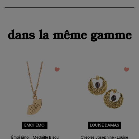
dans la même gamme
favorite_border
favorite_border
EMOI EMOI
LOUISE DAMAS
Émoi Émoi : Médaille Bisou
Créoles Joséphine - Louise