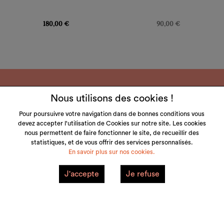
Prix
Prix
180,00 €
90,00 €
Nous utilisons des cookies !
Pour poursuivre votre navigation dans de bonnes conditions vous
devez accepter l'utilisation de Cookies sur notre site. Les cookies
LITTLE & TALL
nous permettent de faire fonctionner le site, de recueillir des
statistiques, et de vous offrir des services personnalisés.
SERVICE CLIENT
En savoir plus sur nos cookies.
NOS MARQUES
J'accepte
Je refuse
VOTRE COMPTE
Mentions Légales
Plan du site
© 2026 little&tall