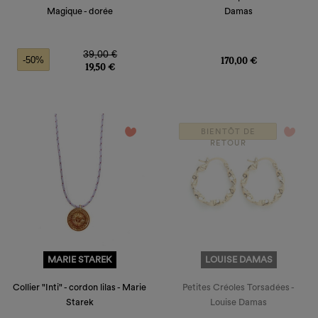
Magique - dorée
Damas
Prix de base
Prix
Prix
39,00 €
170,00 €
-50%
19,50 €
favorite_border
favorite_border
BIENTÔT DE
RETOUR
MARIE STAREK
LOUISE DAMAS
Collier "Inti" - cordon lilas - Marie
Petites Créoles Torsadées -
Starek
Louise Damas