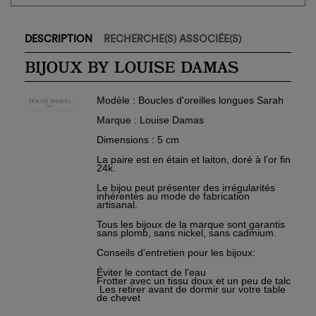
DESCRIPTION
RECHERCHE(S) ASSOCIÉE(S)
×
Créer une liste d'envies
×
Connexion
BIJOUX BY LOUISE DAMAS
Nom de la liste d'envies
Vous devez être connecté pour ajouter des produits à
Modèle
: Boucles d'oreilles longues Sarah
×
votre liste d'envies.
Ajouter à ma liste d'envies
Marque
: Louise Damas
Dimensions
: 5 cm
add_circle_outline
Créer
La paire est en étain et laiton, doré à l'or fin
Connexion
24k.
une
Créer une liste d'envies
nouvelle
Le bijou peut présenter des irrégularités
liste
Annuler
inhérentes au mode de fabrication
Annuler
artisanal.
Tous les bijoux de la marque sont garantis
sans plomb, sans nickel, sans cadmium.
Conseils d'entretien pour les bijoux:
Éviter le contact de l'eau
Frotter avec un tissu doux et un peu de talc
Les retirer avant de dormir sur votre table
de chevet