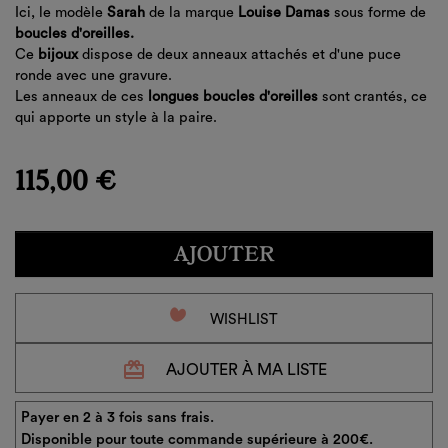
Ici, le modèle
Sarah
de la marque
Louise Damas
sous forme de
boucles d'oreilles.
Ce
bijoux
dispose de deux anneaux attachés et d'une puce
ronde avec une gravure.
Les anneaux de ces
longues boucles d'oreilles
sont crantés, ce
qui apporte un style à la paire.
115,00 €
AJOUTER
favorite_border
WISHLIST
redeem
AJOUTER À MA LISTE
Payer en 2 à 3 fois sans frais.
Disponible pour toute commande supérieure à 200€.