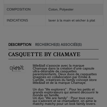
COMPOSITION
Coton, Polyester
INDICATIONS
laver à la main et sécher à plat
×
Créer une liste d'envies
×
DESCRIPTION
RECHERCHE(S) ASSOCIÉE(S)
Connexion
CASQUETTE BY CHAMAYE
Nom de la liste d'envies
Vous devez être connecté pour ajouter des produits à
×
votre liste d'envies.
little&tall s'associe avec la marque
Ajouter à ma liste d'envies
Chamaye dans la création d'une capsule
ultra-désirable de casquettes
parents/enfants. Deux duos de casquettes
imaginés en collaboration par Emilie &
add_circle_outline
Créer
Camille, créatrices du family concept store
Connexion
little&tall et de la marque Chamaye.
une
Créer une liste d'envies
nouvelle
Un duo "life explorers" : Pour les petits et
liste
grands explorateurs qui aiment découvrir le
Annuler
Annuler
monde en famille.
Un duo "We are family" : Pour tous ceux
qui s'adorent et se chamaillent, on aime le
matchy matchy pour un look family lovers.