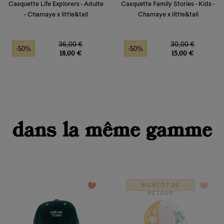
Casquette Life Explorers - Adulte
Casquette Family Stories - Kids -
- Chamaye x little&tall
Chamaye x little&tall
Prix de base
Prix
Prix de base
Prix
36,00 €
30,00 €
-50%
-50%
18,00 €
15,00 €
dans la même gamme
favorite_border
favorite_border
BIENTÔT DE
RETOUR