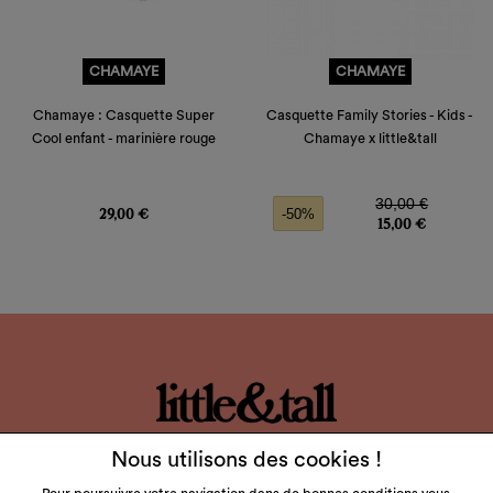
CHAMAYE
CHAMAYE
Chamaye : Casquette Super
Casquette Family Stories - Kids -
Cool enfant - marinière rouge
Chamaye x little&tall
Prix
Prix de base
Prix
30,00 €
29,00 €
-50%
15,00 €
LITTLE & TALL
Nous utilisons des cookies !