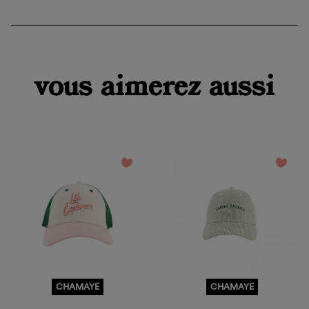
vous aimerez aussi
favorite_border
favorite_border
CHAMAYE
CHAMAYE