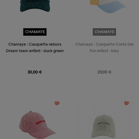
CHAMAYE
CHAMAYE
Chamaye : Casquette velours
Chamaye : Casquette Costa Del
Dream team enfant - duck green
Fun enfant - bleu
Prix
Prix
30,00 €
29,00 €
favorite_border
favorite_border