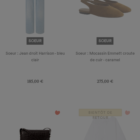
SOEUR
SOEUR
Soeur : Jean droit Harrison - bleu
Soeur : Mocassin Emmett croute
clair
de cuir - caramel
Prix
Prix
185,00 €
275,00 €
favorite_border
favorite_border
BIENTÔT DE
RETOUR