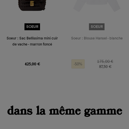
SOEUR
SOEUR
Soeur : Sac Bellissima mini cuir
Soeur : Blouse Hansel - blanche
de vache - marron foncé
Prix
Prix de base
Prix
175,00 €
425,00 €
-50%
87,50 €
dans la même gamme