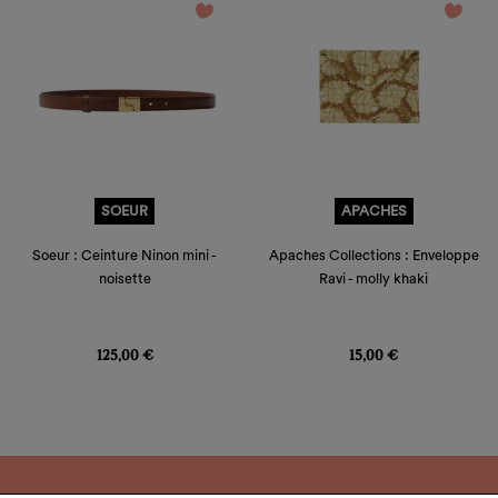
favorite_border
favorite_border
SOEUR
APACHES
Soeur : Ceinture Ninon mini -
Apaches Collections : Enveloppe
noisette
Ravi - molly khaki
Prix
Prix
125,00 €
15,00 €