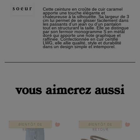
Cette ceinture en croûte de cuir caramel
apporte une touche élégante et
chaleureuse à la silhouette. Sa largeur de 3
cm lui permet de se glisser facilement dans
les passants d’un jean ou d’un pantalon
tout en structurant la taille. Elle se distingue
par son fermoir monogramme S en métal
doré qui apporte une note graphique et
raffinée. Confectionnée en cuir certifié
LWG, elle allie qualité, style et durabilité
dans un design simple et intemporel.
×
Créer une liste d'envies
×
Connexion
Nom de la liste d'envies
vous aimerez aussi
Vous devez être connecté pour ajouter des produits à
×
votre liste d'envies.
Ajouter à ma liste d'envies
add_circle_outline
Créer
Connexion
une
Créer une liste d'envies
nouvelle
favorite_border
favorite_border
BIENTÔT DE
BIENTÔT DE
liste
Annuler
RETOUR
RETOUR
Annuler