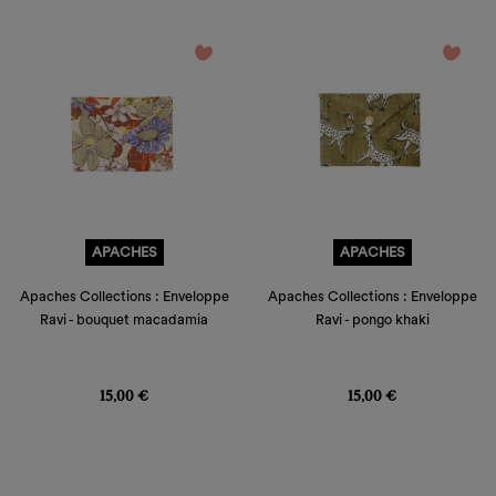
favorite_border
favorite_border
APACHES
APACHES
Apaches Collections : Enveloppe
Apaches Collections : Enveloppe
Ravi - bouquet macadamia
Ravi - pongo khaki
Prix
Prix
15,00 €
15,00 €