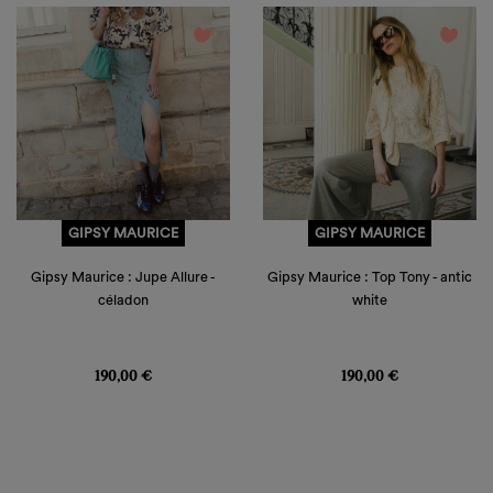
favorite_border
favorite_border
GIPSY MAURICE
GIPSY MAURICE
Gipsy Maurice : Jupe Allure -
Gipsy Maurice : Top Tony - antic
céladon
white
Prix
Prix
190,00 €
190,00 €