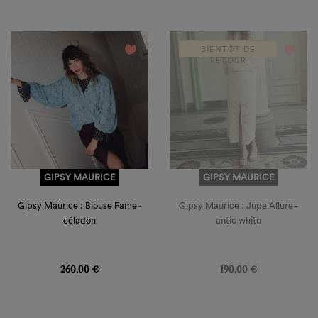
add_circle_outline
Créer
Connexion
une
Créer une liste d'envies
nouvelle
liste
Annuler
favorite_border
favorite_border
Annuler
BIENTÔT DE
RETOUR
GIPSY MAURICE
GIPSY MAURICE
Gipsy Maurice : Blouse Fame -
Gipsy Maurice : Jupe Allure -
céladon
antic white
Prix
Prix
260,00 €
190,00 €