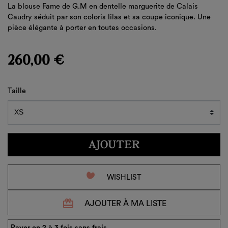
La blouse Fame de G.M en dentelle marguerite de Calais
Caudry séduit par son coloris lilas et sa coupe iconique. Une
pièce élégante à porter en toutes occasions.
260,00 €
Taille
AJOUTER
favorite_border
WISHLIST
redeem
AJOUTER À MA LISTE
Payer en 2 à 3 fois sans frais.