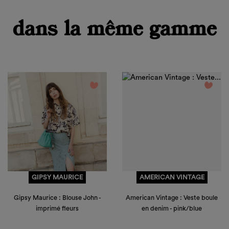
dans la même gamme
favorite_border
favorite_border
GIPSY MAURICE
AMERICAN VINTAGE
Gipsy Maurice : Blouse John -
American Vintage : Veste boule
imprimé fleurs
en denim - pink/blue