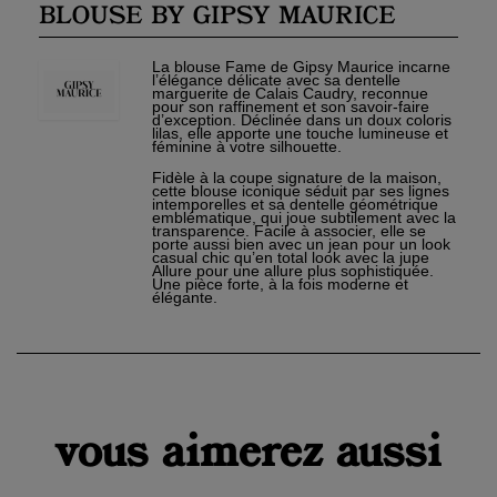
BLOUSE BY GIPSY MAURICE
La blouse Fame de Gipsy Maurice incarne
l’élégance délicate avec sa dentelle
marguerite de Calais Caudry, reconnue
pour son raffinement et son savoir-faire
d’exception. Déclinée dans un doux coloris
lilas, elle apporte une touche lumineuse et
féminine à votre silhouette.
Fidèle à la coupe signature de la maison,
cette blouse iconique séduit par ses lignes
intemporelles et sa dentelle géométrique
emblématique, qui joue subtilement avec la
transparence. Facile à associer, elle se
porte aussi bien avec un jean pour un look
casual chic qu’en total look avec la jupe
Allure pour une allure plus sophistiquée.
Une pièce forte, à la fois moderne et
élégante.
×
Créer une liste d'envies
×
Connexion
Nom de la liste d'envies
Vous devez être connecté pour ajouter des produits à
vous aimerez aussi
×
votre liste d'envies.
Ajouter à ma liste d'envies