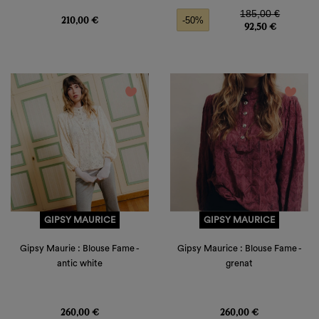
Prix
Prix de base
Prix
185,00 €
210,00 €
-50%
92,50 €
favorite_border
favorite_border
GIPSY MAURICE
GIPSY MAURICE
Gipsy Maurie : Blouse Fame -
Gipsy Maurice : Blouse Fame -
antic white
grenat
Prix
Prix
260,00 €
260,00 €