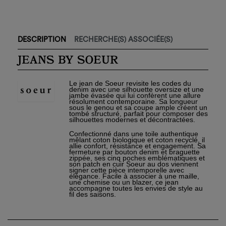
DESCRIPTION
RECHERCHE(S) ASSOCIÉE(S)
JEANS BY SOEUR
Le jean de Soeur revisite les codes du
denim avec une silhouette oversize et une
jambe évasée qui lui confèrent une allure
résolument contemporaine. Sa longueur
sous le genou et sa coupe ample créent un
tombé structuré, parfait pour composer des
silhouettes modernes et décontractées.
Confectionné dans une toile authentique
mêlant coton biologique et coton recyclé, il
allie confort, résistance et engagement. Sa
fermeture par bouton denim et braguette
zippée, ses cinq poches emblématiques et
×
son patch en cuir Soeur au dos viennent
Créer une liste d'envies
×
signer cette pièce intemporelle avec
Connexion
élégance. Facile à associer à une maille,
une chemise ou un blazer, ce jean
accompagne toutes les envies de style au
Nom de la liste d'envies
fil des saisons.
Vous devez être connecté pour ajouter des produits à
×
votre liste d'envies.
Ajouter à ma liste d'envies