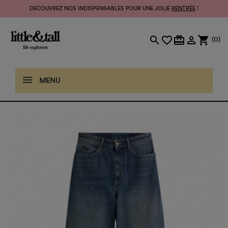
DÉCOUVREZ NOS INDISPENSABLES POUR UNE JOLIE
RENTRÉE
!
search
favorite_border
card_giftcard

shopping_cart
(0)
MENU