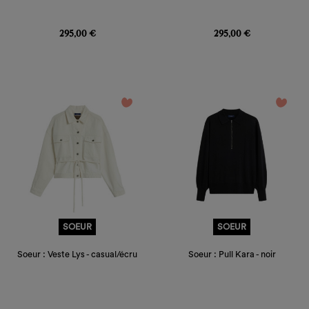
Prix
Prix
295,00 €
295,00 €
favorite_border
favorite_border
SOEUR
SOEUR
Soeur : Veste Lys - casual/écru
Soeur : Pull Kara - noir
Prix
Prix