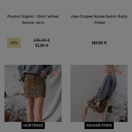
Poudre Organic : Short Vetiver
Jupe Drapée Nouée Sedric Rusty
femme - écru
- Polder
Prix de base
Prix
Prix
105,00 €
145,00 €
-50%
52,50 €
favorite_border
favorite_border
HORTENSE
MUSIER PARIS