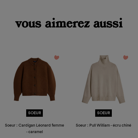
add_circle_outline
Créer
Connexion
une
Créer une liste d'envies
vous aimerez aussi
nouvelle
liste
Annuler
Annuler
favorite_border
favorite_border
SOEUR
SOEUR
Soeur : Cardigan Léonard femme
Soeur : Pull William - écru chiné
- caramel