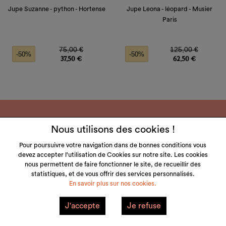
Jupe Suzanne - python - Hortense
Jupe Leona - léopard - Musier
Paris
Prix de base
Prix
Prix de base
Prix
75,00 €
125,00 €
-50%
-50%
37,50 €
62,50 €
Nous utilisons des cookies !
Pour poursuivre votre navigation dans de bonnes conditions vous
devez accepter l'utilisation de Cookies sur notre site. Les cookies
LITTLE & TALL
nous permettent de faire fonctionner le site, de recueillir des
statistiques, et de vous offrir des services personnalisés.
SERVICE CLIENT
En savoir plus sur nos cookies.
NOS MARQUES
J'accepte
Je refuse
VOTRE COMPTE