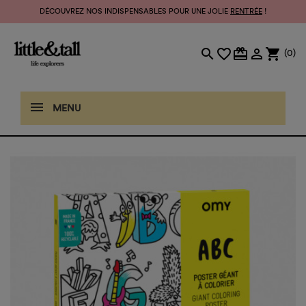
DÉCOUVREZ NOS INDISPENSABLES POUR UNE JOLIE
RENTRÉE
!
search
favorite_border
card_giftcard

shopping_cart
(0)
MENU