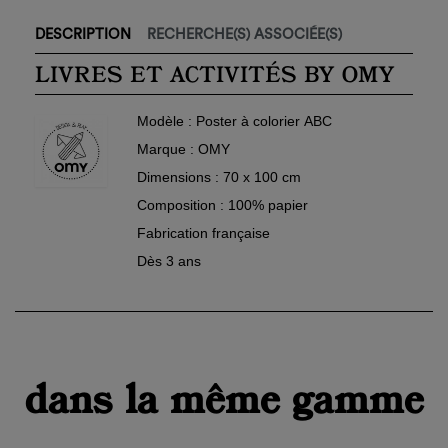
×
Connexion
DESCRIPTION
RECHERCHE(S) ASSOCIÉE(S)
Nom de la liste d'envies
Vous devez être connecté pour ajouter des produits à
LIVRES ET ACTIVITÉS BY OMY
×
votre liste d'envies.
Ajouter à ma liste d'envies
Modèle
: Poster à colorier ABC
add_circle_outline
Créer
Marque
: OMY
Connexion
une
Créer une liste d'envies
nouvelle
Dimensions
: 70 x 100 cm
liste
Annuler
Composition
: 100% papier
Annuler
Fabrication française
Dès 3 ans
dans la même gamme