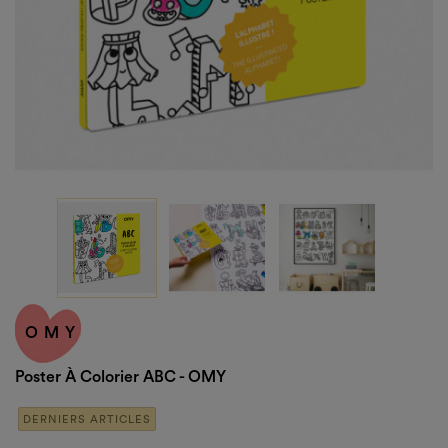
OMY
Poster À Colorier ABC - OMY
DERNIERS ARTICLES