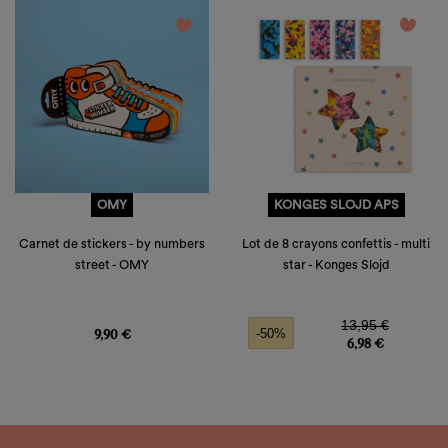
favorite_border
favorite_border
OMY
KONGES SLOJD APS
Carnet de stickers - by numbers
Lot de 8 crayons confettis - multi
street - OMY
star - Konges Slojd
Prix
Prix de base
Prix
13,95 €
9,90 €
-50%
6,98 €