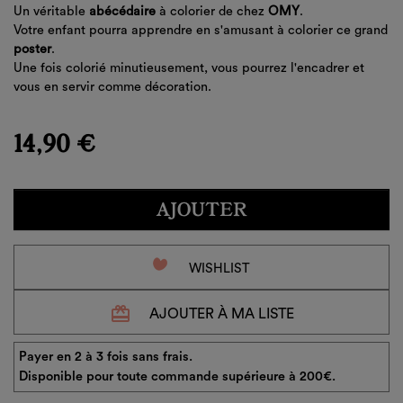
Un véritable
abécédaire
à colorier de chez
OMY
.
Votre enfant pourra apprendre en s'amusant à colorier ce grand
poster
.
Une fois colorié minutieusement, vous pourrez l'encadrer et
vous en servir comme décoration.
14,90 €
AJOUTER
favorite_border
WISHLIST
redeem
AJOUTER À MA LISTE
Payer en 2 à 3 fois sans frais.
Disponible pour toute commande supérieure à 200€.
×
Créer une liste d'envies