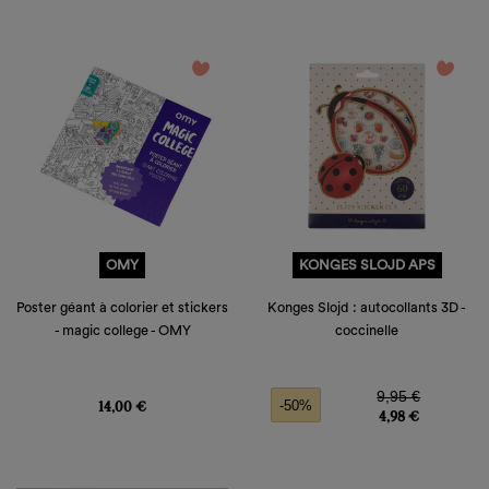
favorite_border
favorite_border
OMY
KONGES SLOJD APS
Poster géant à colorier et stickers
Konges Slojd : autocollants 3D -
- magic college - OMY
coccinelle
Prix
Prix de base
Prix
9,95 €
14,00 €
-50%
4,98 €