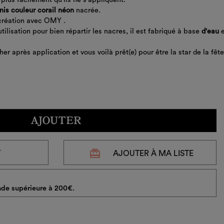
nis
couleur corail néon
nacrée.
-création avec OMY .
'utilisation
pour
bien
répartir
les
nacres
,
il
est
fabriqué
à
base
d'eau
her
après
application
et
vous
voilà
prêt(e)
pour
être
la
star
de
la
fête
AJOUTER
redeem
T
AJOUTER À MA LISTE
de supérieure à 200€.