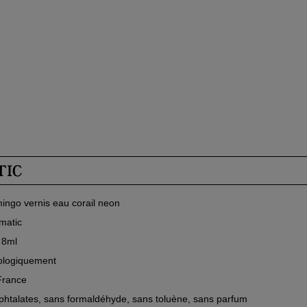
TIC
ingo vernis eau corail neon
lmatic
 8ml
ologiquement
France
phtalates, sans formaldéhyde, sans toluène, sans parfum