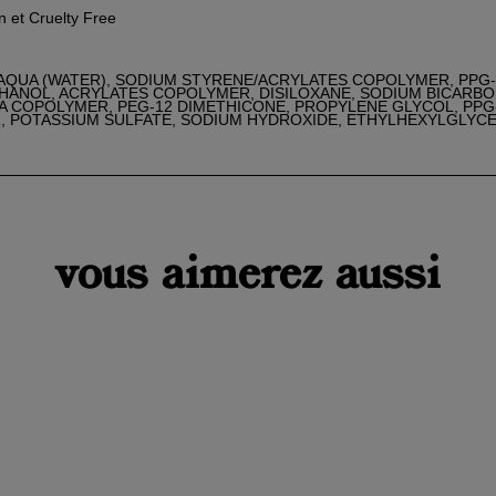
 et Cruelty Free
AQUA (WATER), SODIUM STYRENE/ACRYLATES COPOLYMER, PPG
ANOL, ACRYLATES COPOLYMER, DISILOXANE, SODIUM BICARBO
A COPOLYMER, PEG-12 DIMETHICONE, PROPYLENE GLYCOL, PPG
 POTASSIUM SULFATE, SODIUM HYDROXIDE, ETHYLHEXYLGLYCE
er une liste d'envies
nnexion
 de la liste d'envies
vous aimerez aussi
uter à ma liste d'envies
s devez être connecté pour ajouter des produits à votre liste d'envies.
add_circle_outline
Cr
une
Annuler
Connexio
nouvell
Annuler
Créer une liste d'envie
liste