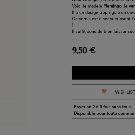
Voici
le modèle
Flamingo
,
le
ver
Il a un
design trop rigolo en co
Ce
vernis
est
à
secouer
avant
l
!
Il
suffit
donc
de
bien
laisser
séc
9,50 €
favorite_border
WISHLIS
Payer en 2 à 3 fois sans frais.
Disponible pour toute comman