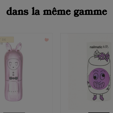
dans la même gamme
favorite_border
T DE
UR