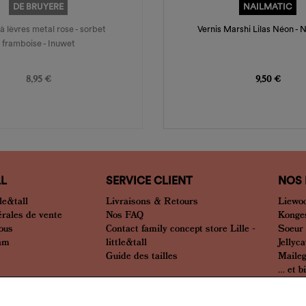
DE BRUYERE
NAILMATIC
 lèvres metal rose - sorbet
Vernis Marshi Lilas Néon - 
framboise - Inuwet
Prix
Prix
8,95 €
9,50 €
LL
SERVICE CLIENT
NOS
le&tall
Livraisons & Retours
Liewo
érales de vente
Nos FAQ
Konges
nous
Contact family concept store Lille -
Soeur
eam
little&tall
Jellyca
Guide des tailles
Maile
... et 