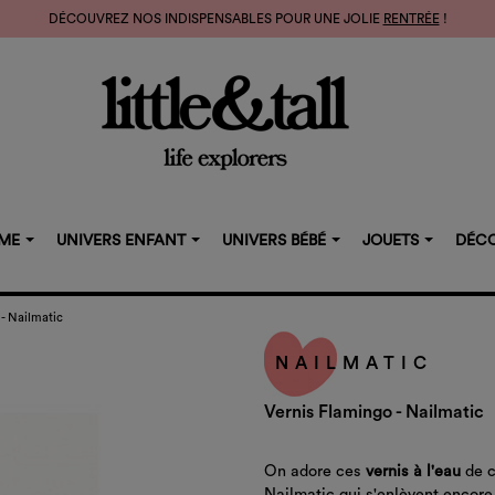
DÉCOUVREZ NOS INDISPENSABLES POUR UNE JOLIE
RENTRÉE
!
MME
UNIVERS ENFANT
UNIVERS BÉBÉ
JOUETS
DÉCO
 - Nailmatic
NAILMATIC
Vernis Flamingo - Nailmatic
On
adore
ces
vernis
à
l'eau
de 
Nailmatic
qui
s'enlèvent
encore