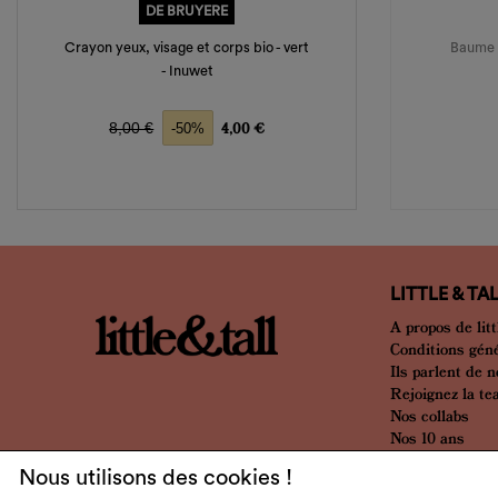
DE BRUYERE
Crayon yeux, visage et corps bio - vert
Baume à
- Inuwet
Prix de base
Prix
8,00 €
4,00 €
-50%
LITTLE & TA
A propos de litt
Conditions gén
Ils parlent de 
Rejoignez la t
Nos collabs
Nos 10 ans
Nous utilisons des cookies !