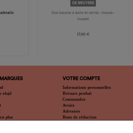
DE BRUYERE
Nailmatic
Duo baume à lèvre et vernis - mauve -
Inuwet
Prix
17,00 €
 MARQUES
VOTRE COMPTE
od
Informations personnelles
 slojd
Retours produit
Commandes
t
Avoirs
g
Adresses
bien plus
Bons de réduction
Mes alertes
Mes listes