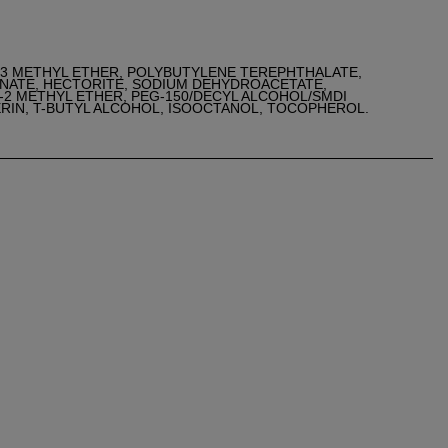
-3 METHYL ETHER, POLYBUTYLENE TEREPHTHALATE,
NATE, HECTORITE, SODIUM DEHYDROACETATE,
-2 METHYL ETHER, PEG-150/DECYL ALCOHOL/SMDI
RIN, T-BUTYL ALCOHOL, ISOOCTANOL, TOCOPHEROL.
×
×
×
éer
n
e
s