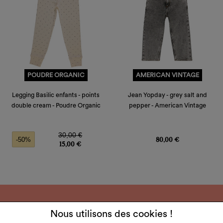
POUDRE ORGANIC
AMERICAN VINTAGE
Legging Basilic enfants - points
Jean Yopday - grey salt and
double cream - Poudre Organic
pepper - American Vintage
Prix de base
Prix
Prix
30,00 €
80,00 €
-50%
15,00 €
Nous utilisons des cookies !