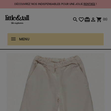
DÉCOUVREZ NOS INDISPENSABLES POUR UNE JOLIE
RENTRÉE
!
search
favorite_border
card_giftcard

shopping_cart
(0)
MENU