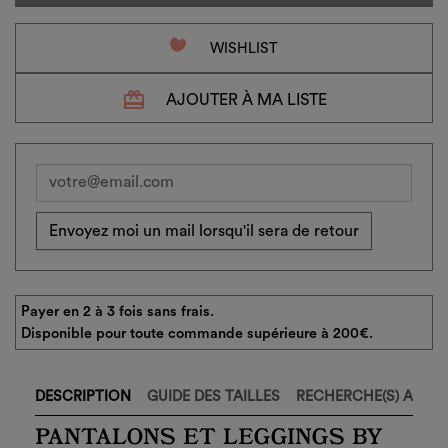
favorite_border
WISHLIST
redeem
AJOUTER À MA LISTE
×
Créer une liste d'envies
×
Connexion
Envoyez moi un mail lorsqu'il sera de retour
Nom de la liste d'envies
Vous devez être connecté pour ajouter des produits à
×
votre liste d'envies.
Ajouter à ma liste d'envies
Payer en 2 à 3 fois sans frais.
Disponible pour toute commande supérieure à 200€.
add_circle_outline
Créer
Connexion
une
Créer une liste d'envies
nouvelle
liste
Annuler
DESCRIPTION
GUIDE DES TAILLES
RECHERCHE(S) ASSOC
Annuler
PANTALONS ET LEGGINGS BY