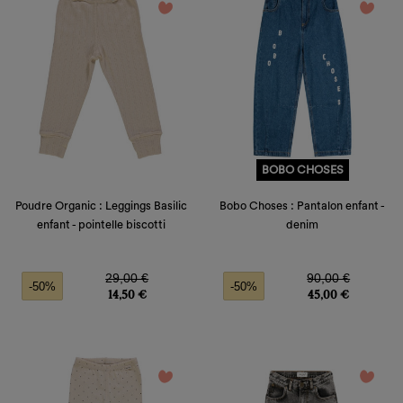
favorite_border
favorite_border
BOBO CHOSES
Poudre Organic : Leggings Basilic
Bobo Choses : Pantalon enfant -
enfant - pointelle biscotti
denim
Prix de base
Prix
Prix de base
Prix
29,00 €
90,00 €
-50%
-50%
14,50 €
45,00 €
favorite_border
favorite_border