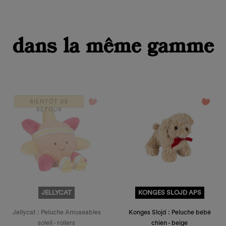
dans la même gamme
favorite_border
favorite_border
BIENTÔT DE
RETOUR
JELLYCAT
KONGES SLOJD APS
Jellycat : Peluche Amuseables
Konges Slojd : Peluche bébé
soleil - rollers
chien - beige