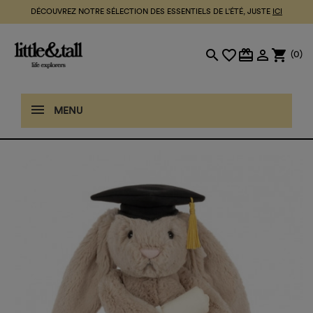
DÉCOUVREZ NOTRE SÉLECTION DES ESSENTIELS DE L'ÉTÉ, JUSTE
ICI
search
favorite_border
card_giftcard

shopping_cart
(0)
MENU