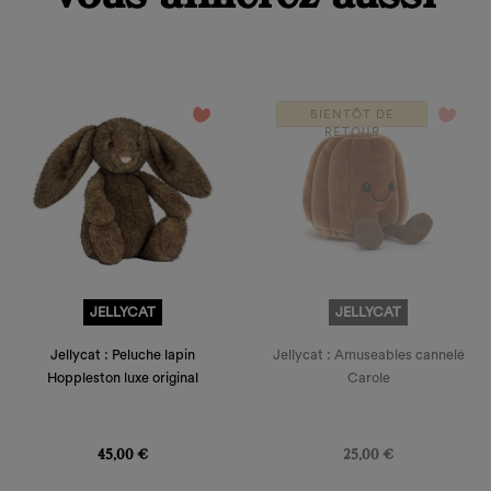
add_circle_outline
Créer
Connexion
une
Créer une liste d'envies
nouvelle
liste
Annuler
Annuler
favorite_border
favorite_border
BIENTÔT DE
RETOUR
JELLYCAT
JELLYCAT
Jellycat : Peluche lapin
Jellycat : Amuseables cannelé
Hoppleston luxe original
Carole
Prix
Prix
45,00 €
25,00 €