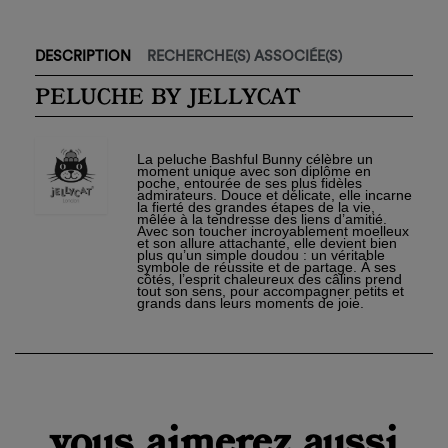
DESCRIPTION
RECHERCHE(S) ASSOCIÉE(S)
PELUCHE BY JELLYCAT
La peluche Bashful Bunny célèbre un
moment unique avec son diplôme en
poche, entourée de ses plus fidèles
admirateurs. Douce et délicate, elle incarne
la fierté des grandes étapes de la vie,
mêlée à la tendresse des liens d’amitié.
Avec son toucher incroyablement moelleux
et son allure attachante, elle devient bien
plus qu’un simple doudou : un véritable
symbole de réussite et de partage. À ses
côtés, l’esprit chaleureux des câlins prend
tout son sens, pour accompagner petits et
grands dans leurs moments de joie.
×
Créer une liste d'envies
×
Connexion
Nom de la liste d'envies
Vous devez être connecté pour ajouter des produits à
×
votre liste d'envies.
Ajouter à ma liste d'envies
vous aimerez aussi