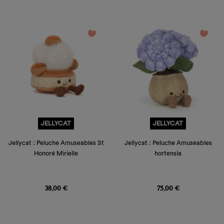
favorite_border
favorite_border
JELLYCAT
JELLYCAT
Jellycat : Peluche Amuseables St
Jellycat : Peluche Amuseables
Honoré Mirielle
hortensia
Prix
Prix
38,00 €
75,00 €