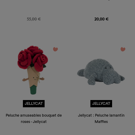
Prix
Prix
55,00 €
20,00 €
favorite_border
favorite_border
JELLYCAT
JELLYCAT
Peluche amuseables bouquet de
Jellycat : Peluche lamantin
roses - Jellycat
Maffles