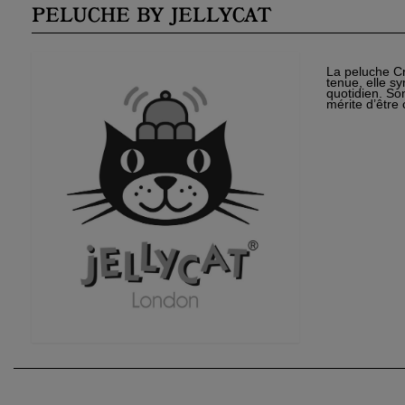
PELUCHE BY JELLYCAT
La peluche Cr
tenue, elle sy
quotidien. So
mérite d’être
Cré
Co
Nom
Ajo
Vou