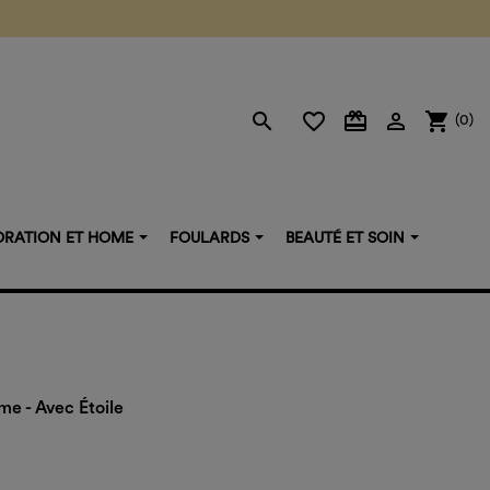
search
favorite_border
card_giftcard

shopping_cart
(0)
RATION ET HOME
FOULARDS
BEAUTÉ ET SOIN
me - Avec Étoile