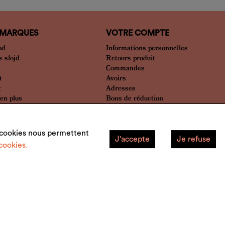
 MARQUES
VOTRE COMPTE
od
Informations personnelles
 slojd
Retours produit
Commandes
t
Avoirs
g
Adresses
bien plus
Bons de réduction
Mes alertes
Mes listes
s cookies nous permettent
J'accepte
Je refuse
cookies.