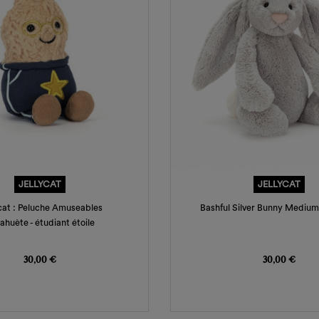
JELLYCAT
JELLYCAT
cat : Peluche Amuseables
Bashful Silver Bunny Medium 
ahuète - étudiant étoile
Prix
Prix
30,00 €
30,00 €