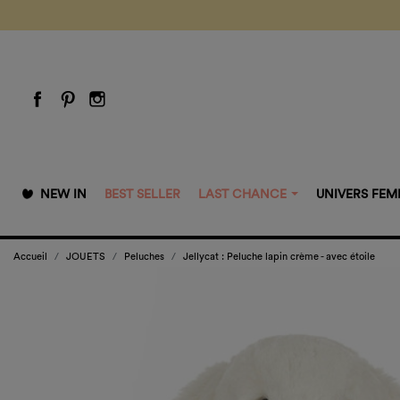
NEW IN
BEST SELLER
LAST CHANCE
UNIVERS FE
Accueil
JOUETS
Peluches
Jellycat : Peluche lapin crème - avec étoile