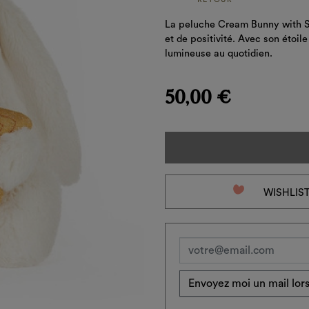
La peluche Cream Bunny with S
et de positivité. Avec son étoi
lumineuse au quotidien.
50,00 €
favorite_border
WISHLIS
Envoyez moi un mail lors