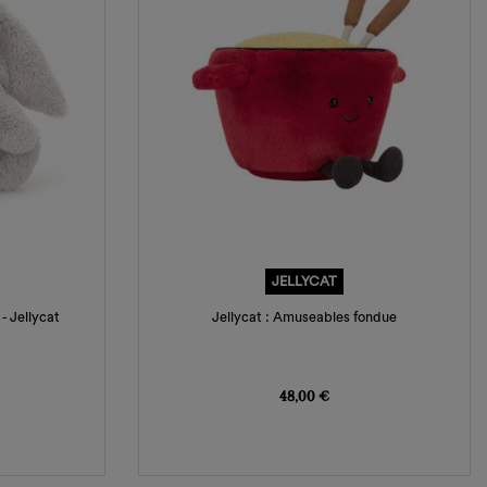
JELLYCAT
- Jellycat
Jellycat : Amuseables fondue
Prix
48,00 €