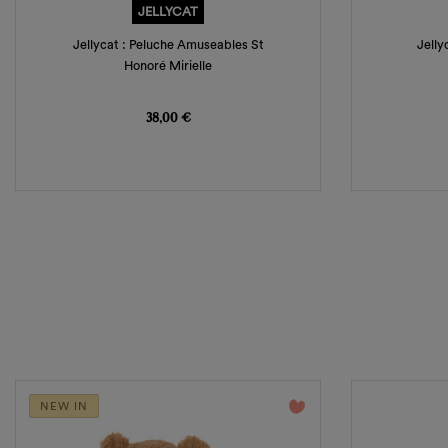
JELLYCAT
Jellycat : Peluche Amuseables St
Jelly
Honoré Mirielle
Prix
38,00 €
favorite_border
NEW IN