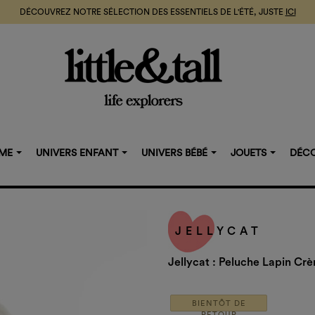
DÉCOUVREZ NOTRE SÉLECTION DES ESSENTIELS DE L'ÉTÉ, JUSTE
ICI
MME
UNIVERS ENFANT
UNIVERS BÉBÉ
JOUETS
DÉCO
JELLYCAT
Jellycat : Peluche Lapin Crè
BIENTÔT DE
RETOUR