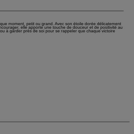
aque moment, petit ou grand. Avec son étoile dorée délicatement
 encourager, elle apporte une touche de douceur et de positivité au
 ou à garder près de soi pour se rappeler que chaque victoire
×
×
×
éer
n
e