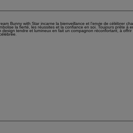
eam Bunny with Star incarne la bienveillance et l’envie de célébrer ch
mbolise la fierté, les réussites et la confiance en soi. Toujours prête à
n design tendre et lumineux en fait un compagnon réconfortant, à offrir
 célébrée.
er une liste d'envies
nnexion
 de la liste d'envies
uter à ma liste d'envies
s devez être connecté pour ajouter des produits à votre liste d'envies.
add_circle_outline
Cr
une
Annuler
Connexio
nouvell