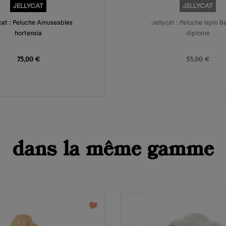
JELLYCAT
JELLYCAT
cat : Peluche Amuseables
Jellycat : Peluche lapin Ba
hortensia
diplomé
Prix
Prix
75,00 €
55,00 €
dans la même gamme
favorite_border