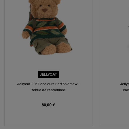
JELLYCAT
Jellycat : Peluche ours Bartholomew -
Jelly
tenue de randonnée
cac
Prix
80,00 €