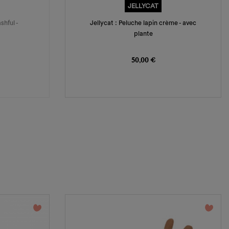
JELLYCAT
shful -
Jellycat : Peluche lapin crème - avec
plante
Prix
50,00 €
favorite_border
favorite_border