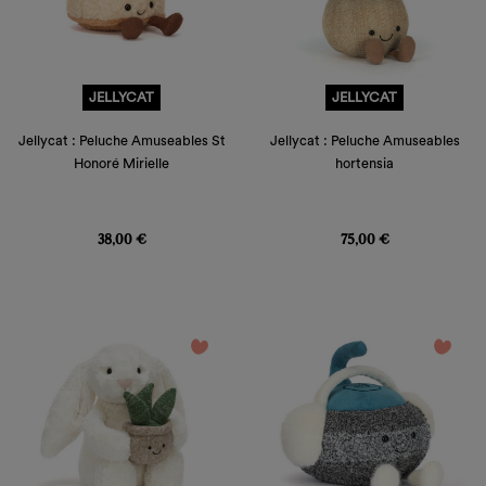
JELLYCAT
JELLYCAT
Jellycat : Peluche Amuseables St
Jellycat : Peluche Amuseables
Honoré Mirielle
hortensia
Prix
Prix
38,00 €
75,00 €
favorite_border
favorite_border