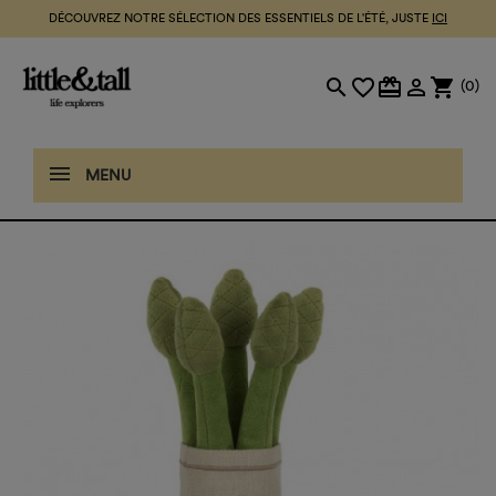
DÉCOUVREZ NOTRE SÉLECTION DES ESSENTIELS DE L'ÉTÉ, JUSTE
ICI
search
favorite_border
card_giftcard

shopping_cart
(0)
MENU