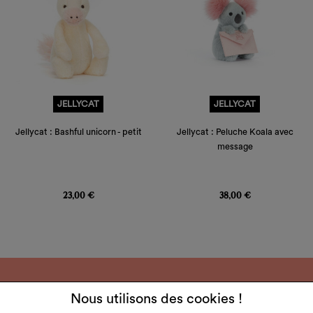
JELLYCAT
JELLYCAT
Jellycat : Bashful unicorn - petit
Jellycat : Peluche Koala avec
message
Prix
Prix
23,00 €
38,00 €
Nous utilisons des cookies !