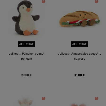
favorite_border
favorite_border
JELLYCAT
JELLYCAT
Jellycat : Peluche - peanut
Jellycat : Amuseables baguette
penguin
caprese
Prix
Prix
20,00 €
38,00 €
favorite_border
favorite_border