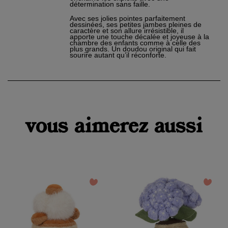
détermination sans faille.
Avec ses jolies pointes parfaitement
dessinées, ses petites jambes pleines de
caractère et son allure irrésistible, il
apporte une touche décalée et joyeuse à la
chambre des enfants comme à celle des
plus grands. Un doudou original qui fait
sourire autant qu’il réconforte.
×
Créer une liste d'envies
×
Connexion
vous aimerez aussi
Nom de la liste d'envies
Vous devez être connecté pour ajouter des produits à
×
votre liste d'envies.
Ajouter à ma liste d'envies
add_circle_outline
Créer
Connexion
une
Créer une liste d'envies
favorite_border
favorite_border
nouvelle
liste
Annuler
Annuler