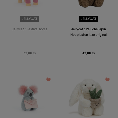
JELLYCAT
JELLYCAT
Jellycat : Festival horse
Jellycat : Peluche lapin
Hoppleston luxe original
Prix
Prix
55,00 €
45,00 €
favorite_border
favorite_border