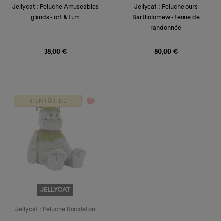
Jellycat : Peluche Amuseables
Jellycat : Peluche ours
glands - ort & tum
Bartholomew - tenue de
randonnée
Prix
Prix
38,00 €
80,00 €
favorite_border
BIENTÔT DE
RETOUR
JELLYCAT
Jellycat : Peluche Rockleton