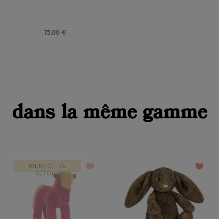
Prix
75,00 €
dans la même gamme
favorite_border
favorite_border
BIENTÔT DE
RETOUR