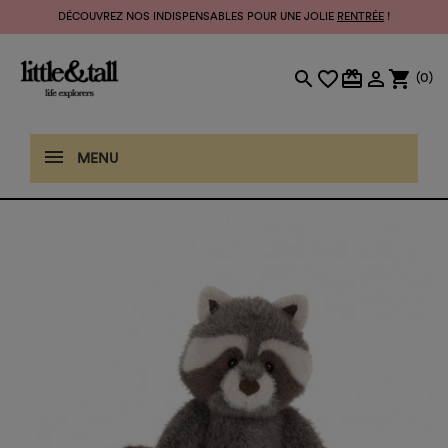
DÉCOUVREZ NOS INDISPENSABLES POUR UNE JOLIE
RENTRÉE
!
search
favorite_border
card_giftcard

shopping_cart
(0)
MENU