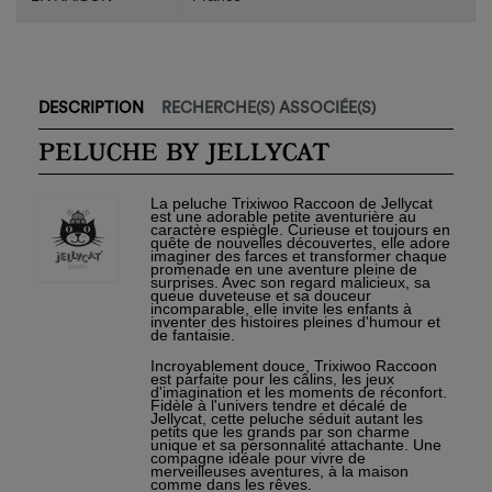
DESCRIPTION
RECHERCHE(S) ASSOCIÉE(S)
PELUCHE BY JELLYCAT
La peluche Trixiwoo Raccoon de Jellycat
est une adorable petite aventurière au
caractère espiègle. Curieuse et toujours en
quête de nouvelles découvertes, elle adore
imaginer des farces et transformer chaque
promenade en une aventure pleine de
surprises. Avec son regard malicieux, sa
queue duveteuse et sa douceur
incomparable, elle invite les enfants à
inventer des histoires pleines d'humour et
de fantaisie.
Incroyablement douce, Trixiwoo Raccoon
est parfaite pour les câlins, les jeux
×
d'imagination et les moments de réconfort.
Créer une liste d'envies
×
Connexion
Fidèle à l'univers tendre et décalé de
Jellycat, cette peluche séduit autant les
petits que les grands par son charme
unique et sa personnalité attachante. Une
Nom de la liste d'envies
compagne idéale pour vivre de
Vous devez être connecté pour ajouter des produits à
merveilleuses aventures, à la maison
votre liste d'envies.
comme dans les rêves.