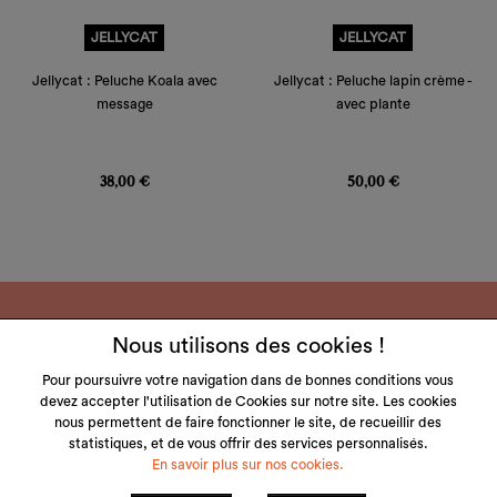
JELLYCAT
JELLYCAT
Jellycat : Peluche Koala avec
Jellycat : Peluche lapin crème -
message
avec plante
Prix
Prix
38,00 €
50,00 €
Nous utilisons des cookies !
Pour poursuivre votre navigation dans de bonnes conditions vous
devez accepter l'utilisation de Cookies sur notre site. Les cookies
LITTLE & TALL
nous permettent de faire fonctionner le site, de recueillir des
statistiques, et de vous offrir des services personnalisés.
SERVICE CLIENT
En savoir plus sur nos cookies.