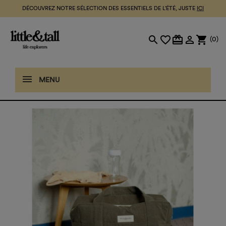
DÉCOUVREZ NOTRE SÉLECTION DES ESSENTIELS DE L'ÉTÉ, JUSTE
ICI
search
favorite_border
card_giftcard

shopping_cart
(0)
MENU