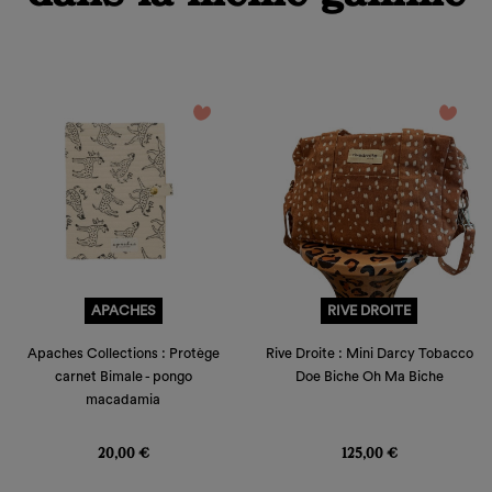
favorite_border
favorite_border
APACHES
RIVE DROITE
Apaches Collections : Protège
Rive Droite : Mini Darcy Tobacco
carnet Bimale - pongo
Doe Biche Oh Ma Biche
macadamia
Prix
Prix
20,00 €
125,00 €