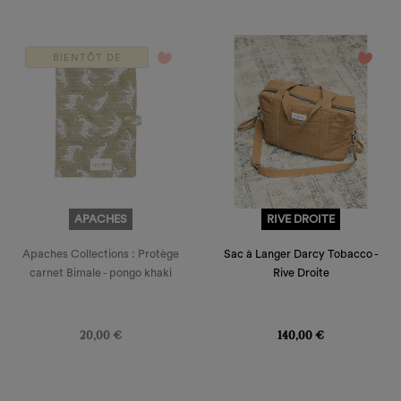
favorite_border
favorite_border
BIENTÔT DE
RETOUR
APACHES
RIVE DROITE
Apaches Collections : Protège
Sac à Langer Darcy Tobacco -
carnet Bimale - pongo khaki
Rive Droite
Prix
Prix
20,00 €
140,00 €