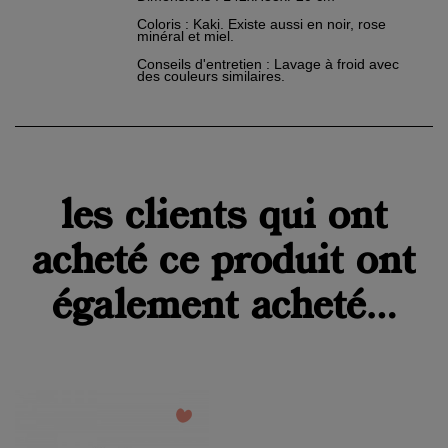
×
Créer une liste d'envies
×
Coloris : Kaki. Existe aussi en noir, rose
Connexion
minéral et miel.
Conseils d'entretien : Lavage à froid avec
Nom de la liste d'envies
des couleurs similaires.
Vous devez être connecté pour ajouter des produits à
×
votre liste d'envies.
Ajouter à ma liste d'envies
add_circle_outline
Créer
Connexion
une
Créer une liste d'envies
les clients qui ont
nouvelle
liste
Annuler
Annuler
acheté ce produit ont
également acheté...
favorite_border