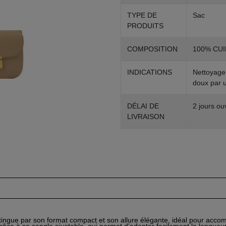
TYPE DE
Sac
PRODUITS
COMPOSITION
100% CUI
INDICATIONS
Nettoyage 
doux par u
DÉLAI DE
2 jours ou
LIVRAISON
tingue par son format compact et son allure élégante, idéal pour accomp