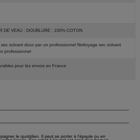
R DE VEAU ; DOUBLURE : 100% COTON
sec solvant doux par un professionnel Nettoyage sec solvant
n professionnel
vrables pour les envois en France
agner le quotidien. Il peut se porter à l’épaule ou en