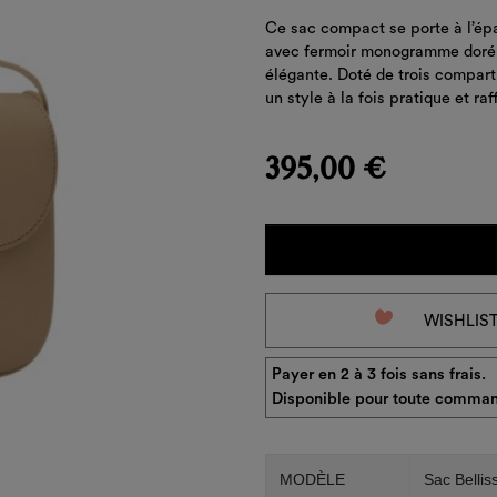
Ce sac compact se porte à l’épa
avec fermoir monogramme doré et
élégante. Doté de trois comparti
un style à la fois pratique et raf
395,00 €
favorite_border
WISHLIS
Payer en 2 à 3 fois sans frais.
Disponible pour toute comman
MODÈLE
Sac Bellis