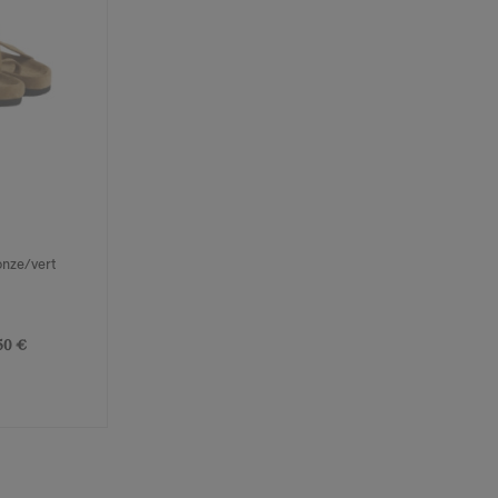
onze/vert
x
50 €