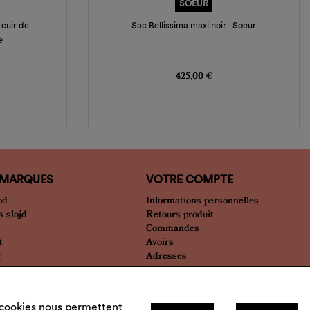
SOEUR
 cuir de
Sac Bellissima maxi noir - Soeur
é
Prix
425,00 €
 MARQUES
VOTRE COMPTE
od
Informations personnelles
 slojd
Retours produit
Commandes
t
Avoirs
g
Adresses
bien plus
Bons de réduction
Mes alertes
Mes listes
s cookies nous permettent