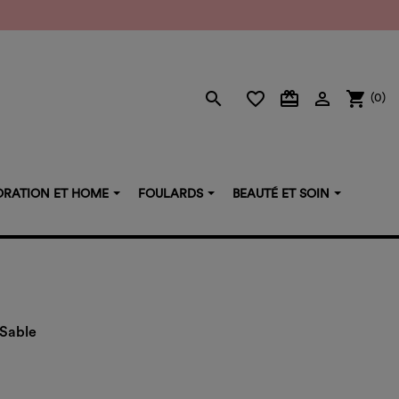
search
favorite_border
card_giftcard

shopping_cart
(0)
RATION ET HOME
FOULARDS
BEAUTÉ ET SOIN
 Sable