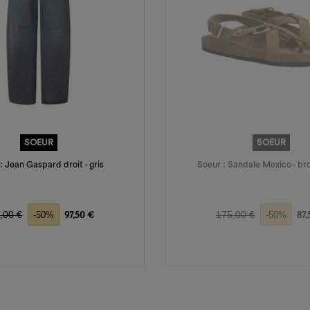
SOEUR
SOEUR
: Jean Gaspard droit - gris
Soeur : Sandale Mexico - br
x de base
Prix
Prix de base
Pri
,00 €
97,50 €
175,00 €
87,
-50%
-50%