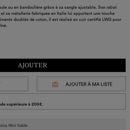
ule ou en bandoulière grâce à sa sangle ajustable. Son rabat
 sa métallerie fabriquée en Italie lui apportent une touche
ments doublés de coton, il est réalisé en cuir certifié LWG pour
finé.
AJOUTER
redeem
T
AJOUTER À MA LISTE
de supérieure à 200€.
sima Mini Sable