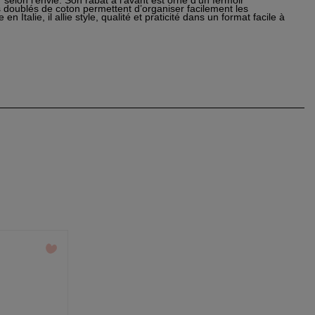
selon l’envie. Son rabat à l’avant est orné d’un fermoir
 doublés de coton permettent d’organiser facilement les
 Italie, il allie style, qualité et praticité dans un format facile à
×
×
×
éer
n
e
s
favorite_border