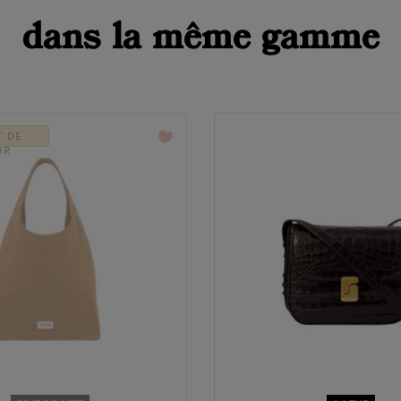
dans la même gamme
favorite_border
T DE
UR