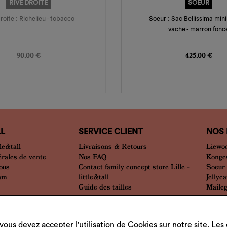
RIVE DROITE
SOEUR
roite : Richelieu - tobacco
Soeur : Sac Bellissima mini
vache - marron fonc
Prix
Prix
90,00 €
425,00 €
LL
SERVICE CLIENT
NOS
le&tall
Livraisons & Retours
Liewo
érales de vente
Nos FAQ
Konges
nous
Contact family concept store Lille -
Soeur
eam
little&tall
Jellyca
Guide des tailles
Maile
... et 
vous devez accepter l'utilisation de Cookies sur notre site. Le