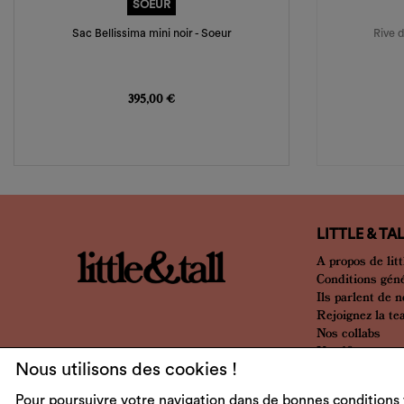
SOEUR
Sac Bellissima mini noir - Soeur
Rive d
Prix
395,00 €
LITTLE & TA
A propos de litt
Conditions gén
Ils parlent de 
Rejoignez la t
Nos collabs
Nos 10 ans
Nous utilisons des cookies !
Pour poursuivre votre navigation dans de bonnes conditions 