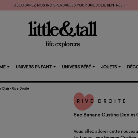
DÉCOUVREZ NOS INDISPENSABLES POUR UNE JOLIE
RENTRÉE
!
MME
UNIVERS ENFANT
UNIVERS BÉBÉ
JOUETS
DÉCO
Clair - Rive Droite
RIVE DROITE
Sac Banane Custine Denim Cl
Vous allez adorer cette nouvea
Le fameux
sac banane Custine d