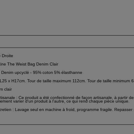
 Droite
tine The Weist Bag Denim Clair
:
Denim upcyclé - 95% coton 5% élasthanne
 L25 x H17cm. Tour de taille maximum 112cm. Tour de taille minimum 
m clair
rtisanale
: Ce produit a été confectionné de façon artisanale, à partir d
ement varier d'un produit à l'autre, ce qui rend chaque pièce unique.
tretien
: Lavage seul en machine à froid, programme fragile. Repasser s