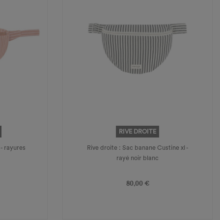
RIVE DROITE
 - rayures
Rive droite : Sac banane Custine xl -
rayé noir blanc
Prix
80,00 €