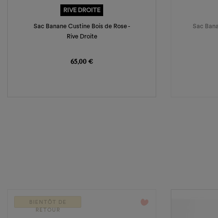
RIVE DROITE
Sac Banane Custine Bois de Rose -
Sac Bana
Rive Droite
Prix
65,00 €
favorite_border
BIENTÔT DE
RETOUR