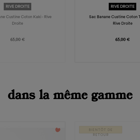
RIVE DROITE
RIVE DROITE
ne Custine Coton Kaki - Rive
Sac Banane Custine Coton 
Droite
Rive Droite
Prix
Prix
65,00 €
65,00 €
dans la même gamme
favorite_border
BIENTÔT DE
RETOUR