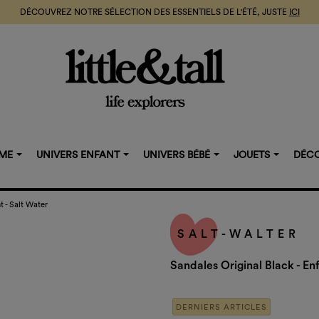
DÉCOUVREZ NOTRE SÉLECTION DES ESSENTIELS DE L'ÉTÉ, JUSTE
ICI
MME
UNIVERS ENFANT
UNIVERS BÉBÉ
JOUETS
DÉCO
t - Salt Water
SALT-WALTER
Sandales Original Black - En
DERNIERS ARTICLES