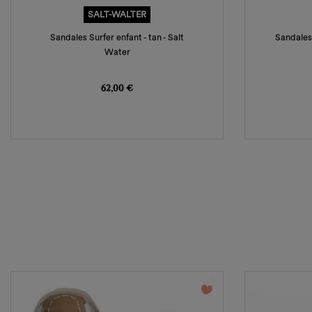
SALT-WALTER
Sandales Surfer enfant - tan - Salt
Sandales 
Water
Prix
62,00 €
favorite_border