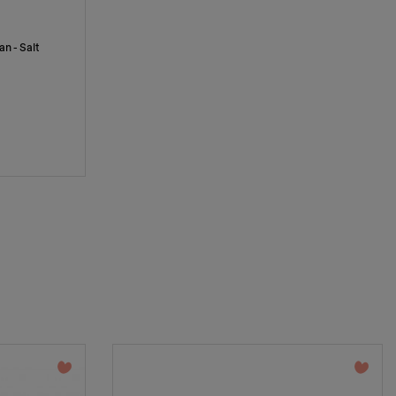
an - Salt
favorite_border
favorite_border