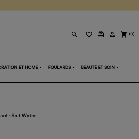
search
favorite_border
card_giftcard

shopping_cart
(0)
RATION ET HOME
FOULARDS
BEAUTÉ ET SOIN
fant - Salt Water