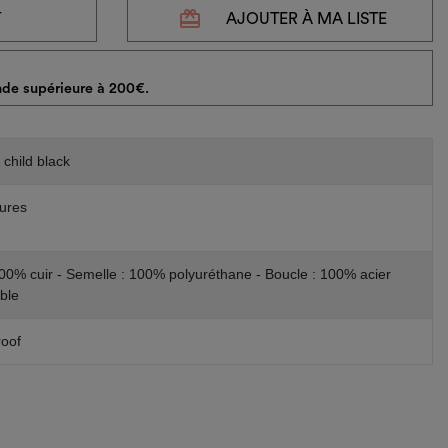
redeem
T
AJOUTER À MA LISTE
de supérieure à 200€.
 child black
ures
100% cuir - Semelle : 100% polyuréthane - Boucle : 100% acier
ble
oof