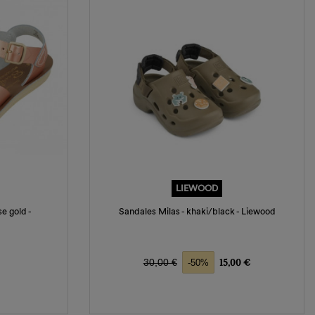
LIEWOOD
e gold -
Sandales Milas - khaki/black - Liewood
Prix de base
Prix
30,00 €
15,00 €
-50%