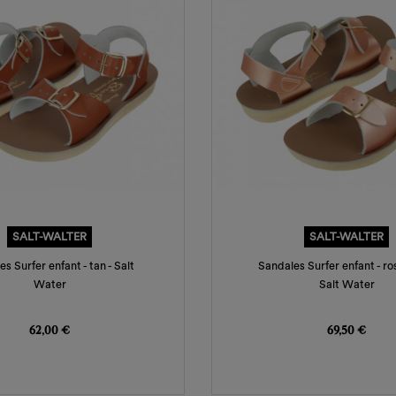
SALT-WALTER
SALT-WALTER
s Surfer enfant - tan - Salt
Sandales Surfer enfant - ros
Water
Salt Water
Prix
Prix
62,00 €
69,50 €