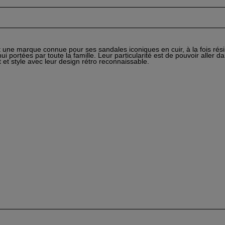
t une marque connue pour ses sandales iconiques en cuir, à la fois résis
ui portées par toute la famille. Leur particularité est de pouvoir aller d
t et style avec leur design rétro reconnaissable.
er une liste d'envies
nnexion
 de la liste d'envies
uter à ma liste d'envies
s devez être connecté pour ajouter des produits à votre liste d'envies.
add_circle_outline
Cr
une
Annuler
Connexio