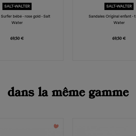
SALT-WALTER
SALT-WALTER
Surfer bébé - rose gold - Salt
Sandales Original enfant - t
Water
Water
Prix
Prix
69,50 €
69,50 €
dans la même gamme
favorite_border