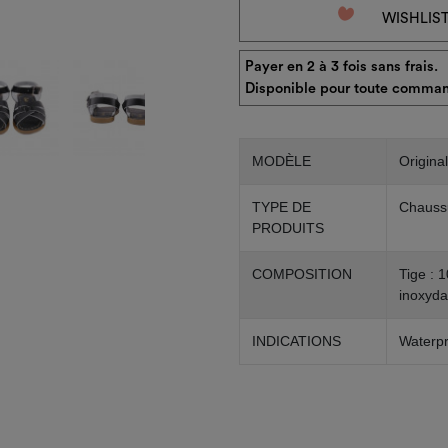
favorite_border
WISHLIS
Payer en 2 à 3 fois sans frais.
Disponible pour toute comman
MODÈLE
Original
TYPE DE
Chauss
PRODUITS
COMPOSITION
Tige : 
inoxyda
INDICATIONS
Waterpr