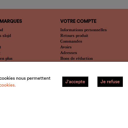
 MARQUES
VOTRE COMPTE
od
Informations personnelles
 slojd
Retours produit
Commandes
t
Avoirs
g
Adresses
bien plus
Bons de réduction
Mes alertes
Mes listes
s cookies nous permettent
J'accepte
Je refuse
cookies.