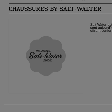
CHAUSSURES BY SALT-WALTER
Salt Water es
sont aujourd’h
offrant confor
Cré
Co
Nom
Ajo
Vou