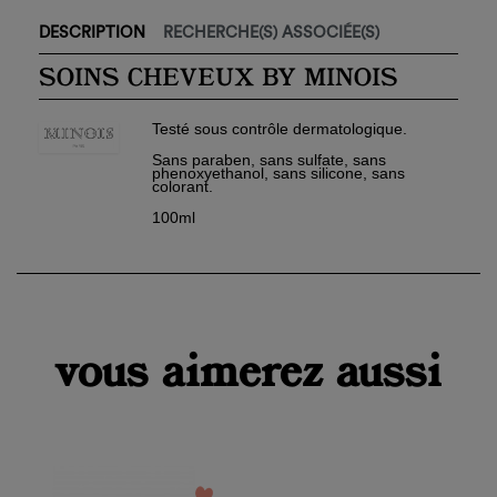
DESCRIPTION
RECHERCHE(S) ASSOCIÉE(S)
SOINS CHEVEUX BY MINOIS
Testé sous contrôle dermatologique.
Sans paraben, sans sulfate, sans
phenoxyethanol, sans silicone, sans
colorant.
100ml
×
Créer une liste d'envies
×
Connexion
Nom de la liste d'envies
vous aimerez aussi
Vous devez être connecté pour ajouter des produits à
×
votre liste d'envies.
Ajouter à ma liste d'envies
add_circle_outline
Créer
Connexion
une
Créer une liste d'envies
nouvelle
favorite_border