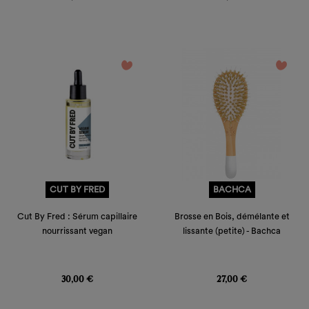
favorite_border
favorite_border
CUT BY FRED
BACHCA
Cut By Fred : Sérum capillaire
Brosse en Bois, démélante et
nourrissant vegan
lissante (petite) - Bachca
Prix
Prix
30,00 €
27,00 €