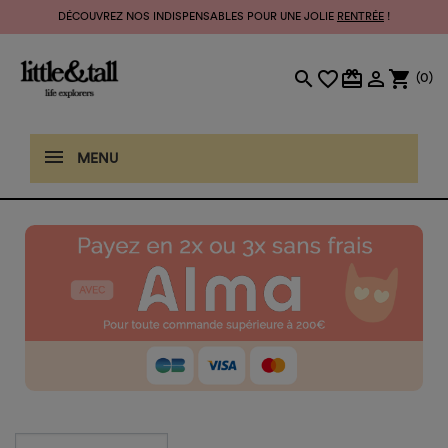
DÉCOUVREZ NOS INDISPENSABLES POUR UNE JOLIE
RENTRÉE
!
search
favorite_border
card_giftcard

shopping_cart
(0)
MENU