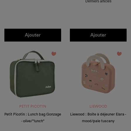
Derniers articles
Ajouter
Ajouter
favorite_border
favorite_border
PETIT PICOTIN
LIEWOOD
Petit Picotin : Lunch bag Gonzage
Liewood : Boite à déjeuner Elara -
- olive/"lunch"
mood/pale tuscany
Prix
Prix