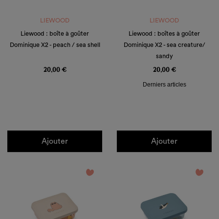
LIEWOOD
LIEWOOD
Liewood : boîte à goûter
Liewood : boîtes à goûter
Dominique X2 - peach / sea shell
Dominique X2 - sea creature/
sandy
Prix
Prix
20,00 €
20,00 €
Derniers articles
Ajouter
Ajouter
favorite_border
favorite_border