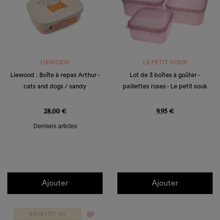
LIEWOOD
LE PETIT SOUK
Liewood : Boîte à repas Arthur -
Lot de 3 boîtes à goûter -
cats and dogs / sandy
paillettes roses - Le petit souk
Prix
Prix
28,00 €
9,95 €
Derniers articles
Ajouter
Ajouter
favorite_border
BIENTÔT DE