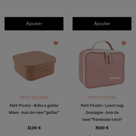
Ajouter
Ajouter
favorite_border
favorite_border
PETIT PICOTIN
PETIT PICOTIN
Petit Picotin : Boîte à goûter
Petit Picotin : Lunch bag
Miam - bois de rose/"goûter"
Gonzague - bois de
rose/"framboise lunch"
Prix
Prix
32,00 €
39,00 €