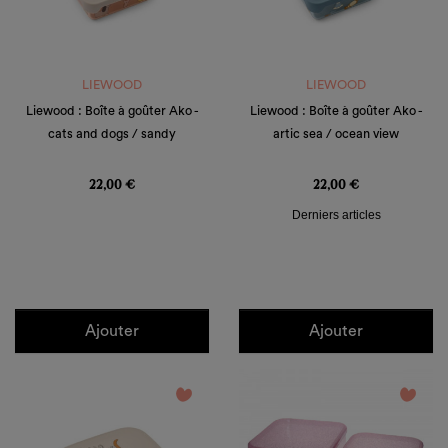
LIEWOOD
LIEWOOD
Liewood : Boîte à goûter Ako -
Liewood : Boîte à goûter Ako -
cats and dogs / sandy
artic sea / ocean view
Prix
Prix
22,00 €
22,00 €
Derniers articles
Ajouter
Ajouter
favorite_border
favorite_border