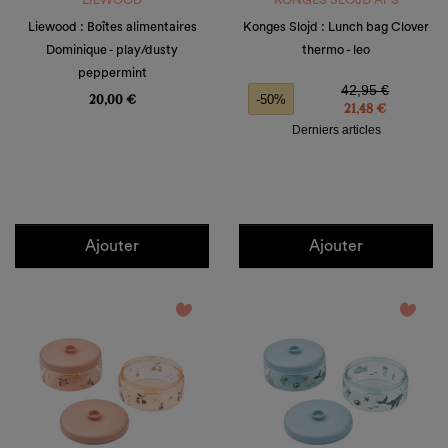
LIEWOOD
KONGES SLOJD APS
une
Créer une liste d'envies
nouvelle
Liewood : Boîtes alimentaires
Konges Slojd : Lunch bag Clover
((cancelText))
liste
Annuler
Dominique - play/dusty
thermo - leo
Annuler
peppermint
Prix
Prix de base
Prix
42,95 €
20,00 €
-50%
21,48 €
Derniers articles
Ajouter
Ajouter
favorite_border
favorite_border