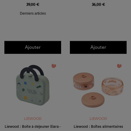
39,00 €
36,00 €
Derniers articles
Ajouter
Ajouter
favorite_border
favorite_border
LIEWOOD
LIEWOOD
Liewood : Boite à déjeuner Elara -
Liewood : Boîtes alimentaires