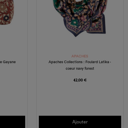
APACHES
se Gayane
Apaches Collections : Foulard Latika -
coeur navy forest
Prix
42,00 €
×
×
×
×
Ajouter