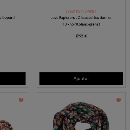
LOVE EXPLORERS
s léopard
Love Explorers : Chaussettes damier
TU - noir&blanc/grenat
Prix
17,95 €
Ajouter
favorite_border
favorite_border