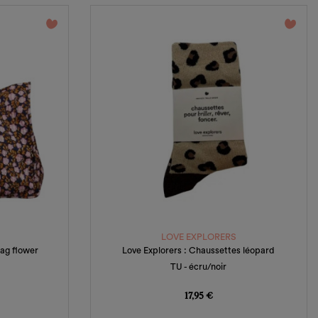
favorite_border
favorite_border
LOVE EXPLORERS
ag flower
Love Explorers : Chaussettes léopard
TU - écru/noir
Prix
17,95 €