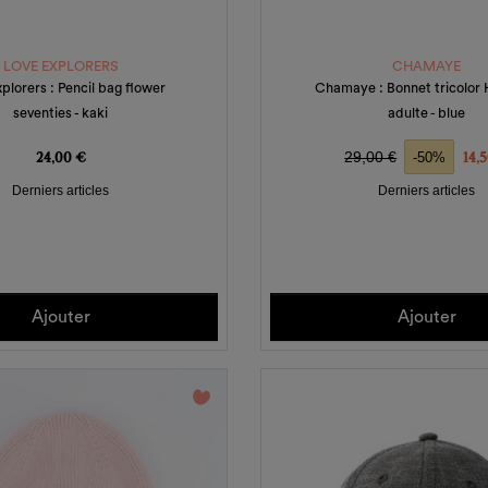
LOVE EXPLORERS
CHAMAYE
plorers : Pencil bag flower
Chamaye : Bonnet tricolor H
seventies - kaki
adulte - blue
Prix
Prix de base
Pri
24,00 €
29,00 €
14,
-50%
Derniers articles
Derniers articles
Ajouter
Ajouter
favorite_border