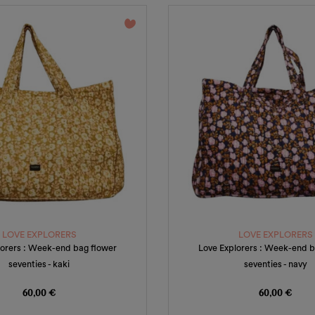
favorite_border
LOVE EXPLORERS
LOVE EXPLORERS
lorers : Week-end bag flower
Love Explorers : Week-end b
seventies - kaki
seventies - navy
Prix
Prix
60,00 €
60,00 €