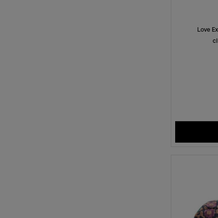
Love Ex
c