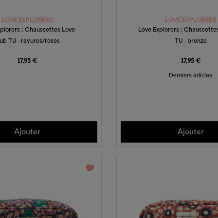
LOVE EXPLORERS
LOVE EXPLORERS
plorers : Chaussettes Love
Love Explorers : Chaussette
lub TU - rayures/roses
TU - bronze
Prix
Prix
17,95 €
17,95 €
Derniers articles
Ajouter
Ajouter
favorite_border