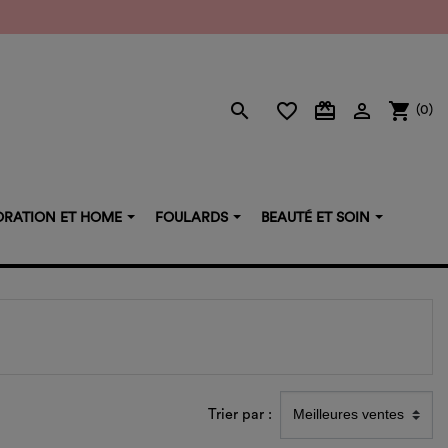
search
favorite_border
card_giftcard

shopping_cart
(0)
RATION ET HOME
FOULARDS
BEAUTÉ ET SOIN
Trier par :