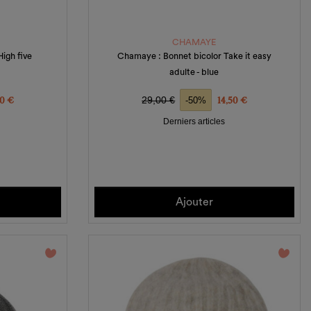
CHAMAYE
igh five
Chamaye : Bonnet bicolor Take it easy
adulte - blue
x
Prix de base
Prix
50 €
29,00 €
14,50 €
-50%
Derniers articles
Ajouter
favorite_border
favorite_border