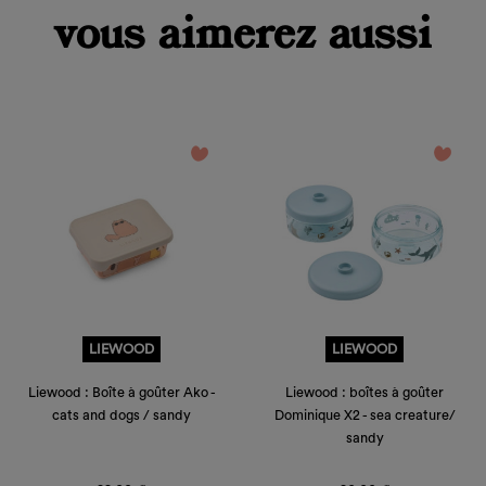
add_circle_outline
Créer
vous aimerez aussi
Connexion
une
Créer une liste d'envies
nouvelle
liste
Annuler
Annuler
favorite_border
favorite_border
LIEWOOD
LIEWOOD
Liewood : Boîte à goûter Ako -
Liewood : boîtes à goûter
cats and dogs / sandy
Dominique X2 - sea creature/
sandy
Prix
Prix