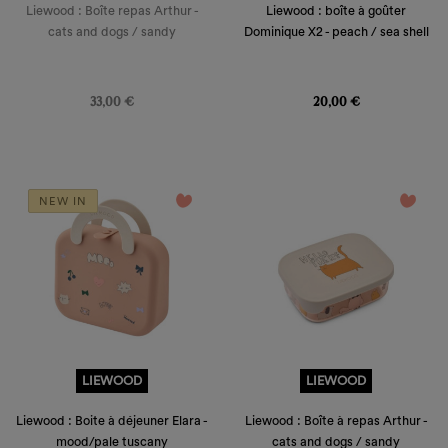
Liewood : Boîte repas Arthur -
Liewood : boîte à goûter
cats and dogs / sandy
Dominique X2 - peach / sea shell
Prix
Prix
33,00 €
20,00 €
favorite_border
favorite_border
NEW IN
LIEWOOD
LIEWOOD
Liewood : Boite à déjeuner Elara -
Liewood : Boîte à repas Arthur -
mood/pale tuscany
cats and dogs / sandy