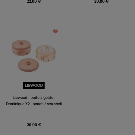
22,00 €
20,00 €
favorite_border
LIEWOOD
Liewood : boîte à goûter
Dominique X2 - peach / sea shell
Prix
20,00 €