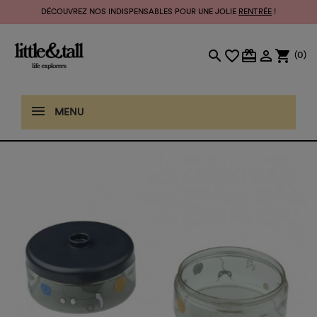
DÉCOUVREZ NOS INDISPENSABLES POUR UNE JOLIE
RENTRÉE
!
search
favorite_border
card_giftcard

shopping_cart
(0)
MENU