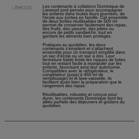
Les contenants à collations Dominique de
Liewood sont pensés pour accompagner
les enfants dans toutes leurs journées, de
l'école aux sorties en famille. Cet ensemble
de deux boîtes réutilisables de 500 ml
permet de conserver facilement des repas,
des fruits, des yaourts, des pâtes ou
encore de petits sandwichs, tout en
gardant les aliments bien protégés.
Pratiques au quotidien, les deux
contenants s'empilent et s'attachent
ensemble pour un transport simplifié dans
un sac d'école ou un sac à dos. Leur
fermeture fiable limite les risques de fuites
tout en restant facile à manipuler par les
enfants, favorisant ainsi leur autonomie.
Compatibles avec le réfrigérateur, le
congélateur (jusqu'à 450 ml de
remplissage) et le lave-vaisselle, ils
facilitent aussi bien la préparation que le
rangement des repas.
×
Réutilisables, robustes et conçus pour
Créer une liste d'envies
×
durer, les contenants Dominique sont les
Connexion
alliés parfaits des déjeuners et goûters du
quotidien.
Nom de la liste d'envies
Vous devez être connecté pour ajouter des produits à
×
votre liste d'envies.
Ajouter à ma liste d'envies