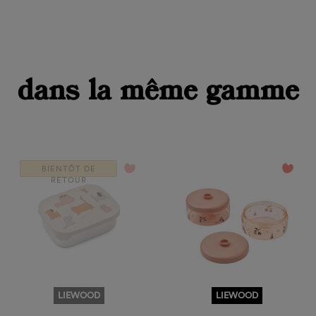
dans la même gamme
favorite_border
favorite_border
BIENTÔT DE
RETOUR
LIEWOOD
LIEWOOD