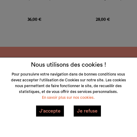
Prix
Prix
36,00 €
28,00 €
Nous utilisons des cookies !
Pour poursuivre votre navigation dans de bonnes conditions vous
devez accepter l'utilisation de Cookies sur notre site. Les cookies
LITTLE & TALL
nous permettent de faire fonctionner le site, de recueillir des
statistiques, et de vous offrir des services personnalisés.
SERVICE CLIENT
En savoir plus sur nos cookies.
NOS MARQUES
J'accepte
Je refuse
VOTRE COMPTE
Mentions Légales
Plan du site